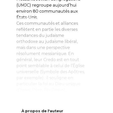
(UMJC) regroupe aujourd’hui
environ 80 communautés aux
États-Unis.
Ces communautés et alliances
reflètent en partie les diverses
tendances du judaïsme
orthodoxe au judaïsme libéral,
mais dans une perspective
résolument messianique. En
général, leur
Credo
est en tout
point semblable à celui de l’Église
universelle (
Symbole des Apôtres
,
par exemple) : il souligne en
particulier la foi au Dieu unique
d’Israël, Père, Fils (Jésus)...
À propos de l'auteur