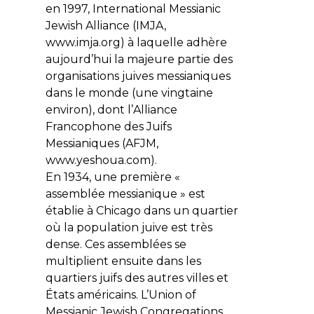
en 1997,
International Messianic
Jewish Alliance
(IMJA,
www.imja.org) à laquelle adhère
aujourd’hui la majeure partie des
organisations juives messianiques
dans le monde (une vingtaine
environ), dont l’
Alliance
Francophone des Juifs
Messianiques
(AFJM,
www.yeshoua.com).
En 1934, une première «
assemblée messianique » est
établie à Chicago dans un quartier
où la population juive est très
dense. Ces assemblées se
multiplient ensuite dans les
quartiers juifs des autres villes et
États américains. L’
Union of
Messianic Jewish Congregations