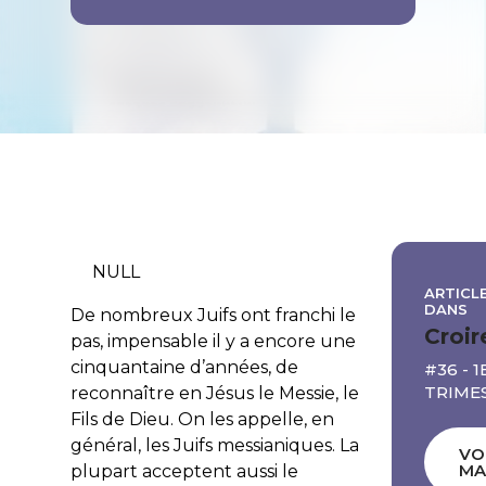
NULL
ARTICLE
DANS
De nombreux Juifs ont franchi le
Croir
pas, impensable il y a encore une
cinquantaine d’années, de
#36 - 1
TRIMES
reconnaître en Jésus le Messie, le
Fils de Dieu. On les appelle, en
général, les Juifs
messianiques
. La
VO
MA
plupart acceptent aussi le