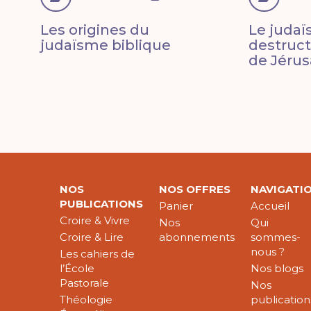
Les origines du
Le judaï
judaïsme biblique
destruc
de Jéru
NOS
NOS OFFRES
NAVIGATI
PUBLICATIONS
Panier
Accueil
Croire & Vivre
Nos
Qui
Croire & Lire
abonnements
sommes-
nous ?
Les cahiers de
l’École
Nos blogs
Pastorale
Nos
Théologie
publication