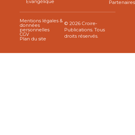
Évangélique
Partenaire
Mentions légales &
© 2026 Croire-
données
personnelles
Publications. Tous
CGV
droits réservés.
Plan du site