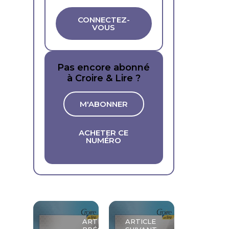
CONNECTEZ-
VOUS
Pas encore abonné
à Croire & Lire ?
M'ABONNER
ACHETER CE
NUMÉRO
ARTICLE
ARTICLE