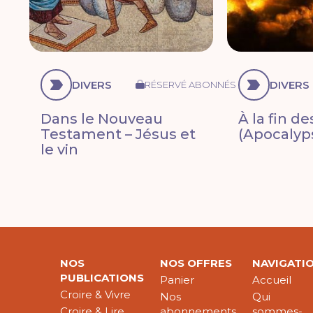
DIVERS
DIVERS
RÉSERVÉ ABONNÉS
Dans le Nouveau
À la fin d
Testament – Jésus et
(Apocalyp
le vin
NOS
NOS OFFRES
NAVIGATI
PUBLICATIONS
Panier
Accueil
Croire & Vivre
Nos
Qui
Croire & Lire
abonnements
sommes-