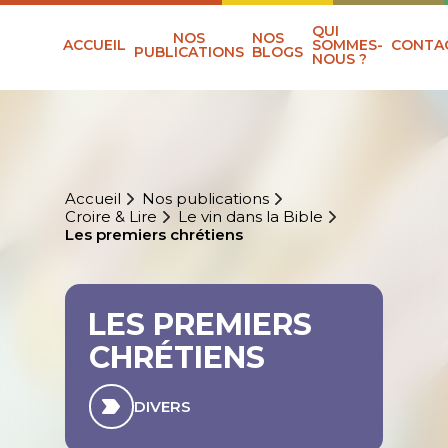
QUI
NOS
NOS
ACCUEIL
SOMMES-
CONTA
PUBLICATIONS
BLOGS
NOUS ?
Accueil
Nos publications
Croire & Lire
Le vin dans la Bible
Les premiers chrétiens
LES PREMIERS
CHRÉTIENS
DIVERS