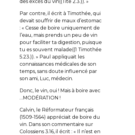
des excès du vin
((Tite 2.3.)). »
Par contre, il écrit à Timothée, qui
devait souffrir de maux d’estomac
: «
Cesse de boire uniquement de
l’eau, mais prends un peu de vin
pour faciliter ta digestion, puisque
tu es souvent malade
((1 Timothée
5.23.)). » Paul appliquait les
connaissances médicales de son
temps, sans doute influencé par
son ami, Luc, médecin.
Donc, le vin, oui ! Mais à boire avec
…MODÉRATION !
Calvin, le Réformateur français
(1509-1564) appréciait de boire du
vin. Dans son commentaire sur
Colossiens 3.16, il écrit : « Il n’est en