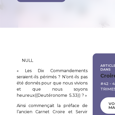
NULL
ARTICLE
DANS
« Les
Dix Commandements
Croir
seraient-ils périmés ? N’ont-ils pas
été donnés pour que nous vivions
#42 - 
TRIMES
et que nous soyons
heureux((Deutéronome 5.33)) ? »
VO
Ainsi commençait la préface de
MA
l’ancien
Carnet Croire et Servir