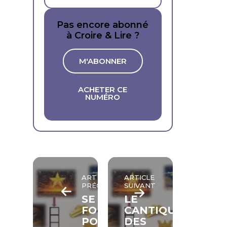
Pas encore abonné
à Croire & Lire ?
M'ABONNER
ACHETER CE
NUMÉRO
ARTICLE
ARTICLE
PRÉCÉDENT
SUIVANT
SE
LE
FORMER
CANTIQUE
POUR
DES