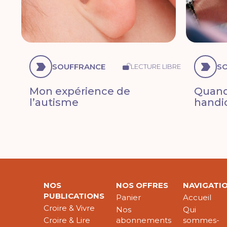
SOUFFRANCE
S
LECTURE LIBRE
Mon expérience de
Quand 
l’autisme
handi
NOS
NOS OFFRES
NAVIGATI
PUBLICATIONS
Panier
Accueil
Croire & Vivre
Nos
Qui
Croire & Lire
abonnements
sommes-