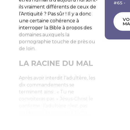
#65 -
ils vraiment différents de ceux de
l’Antiquité ? Pas sûr ! Il y a donc
VO
une certaine cohérence à
MA
interroger la Bible à propos des
domaines auxquels la
pornographie touche de près ou
de loin.
LA RACINE DU MAL
Après avoir interdit l’adultère, les
dix commandements se
terminent ainsi : « Tu ne
convoiteras pas. » Jésus-Christ le
confirme : l’adultère n’est pas
seulement le passage à l’acte...