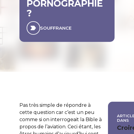
PORNOGRAPHIE
?
SOUFFRANCE
Pas très simple de répondre à
cette question car c’est un peu
ARTICLE
comme si on interrogeait la Bible à
DANS
propos de l’aviation. Ceci étant, les
Croir
êtres humains d’aujourd’hui sont-