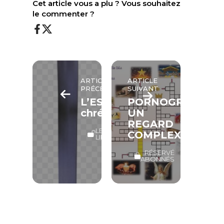
Cet article vous a plu ? Vous souhaitez
le commenter ?
ARTICLE
ARTICLE
PRÉCÉDENT
SUIVANT
L’ESPÉRANCE
PORNOGRAPHIES
chrétienne
UN
REGARD
LECTURE
COMPLEXIFIANT
LIBRE
RÉSERVÉ
ABONNÉS