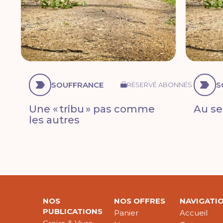
SOUFFRANCE
S
RÉSERVÉ ABONNÉS
Une « tribu » pas comme
Au se
les autres
NOS
NOS OFFRES
NAVIGATI
PUBLICATIONS
Panier
Accueil