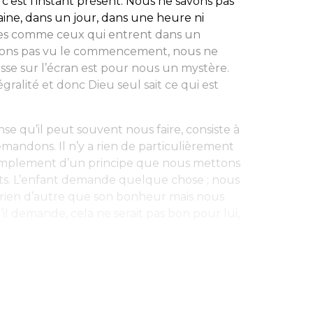
c’est l’instant présent. Nous ne savons pas
ine, dans un jour, dans une heure ni
es comme ceux qui entrent dans un
’avons pas vu le commencement, nous ne
passe sur l’écran est pour nous un mystère.
gralité et donc Dieu seul sait ce qui est
nse qu’il peut souvent nous faire, consiste à
andons. Il n’y a rien de particulièrement
t simplement d’un principe que nous mettons
ts. L’enfant demande quelque chose ; nous
s rien d’autre que son bonheur mais nous
’il demande, cela ne serait pas bon pour lui,