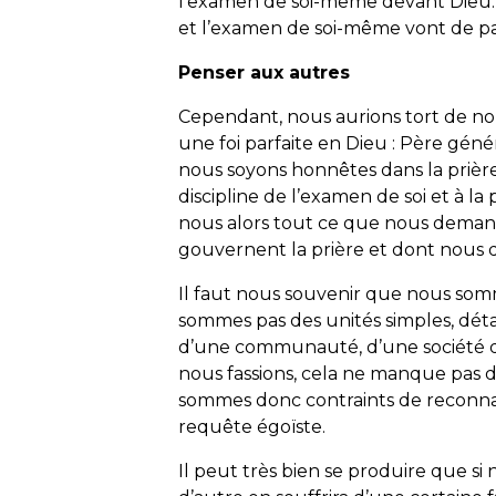
l’examen de soi-même devant Dieu. Or
et l’examen de soi-même vont de pa
Penser aux autres
Cependant, nous aurions tort de no
une foi parfaite en Dieu : Père gén
nous soyons honnêtes dans la prièr
discipline de l’examen de soi et à la
nous alors tout ce que nous demande
gouvernent la prière et dont nous 
Il faut nous souvenir que nous somme
sommes pas des unités simples, détac
d’une communauté, d’une société q
nous fassions, cela ne manque pas d
sommes donc contraints de reconna
requête égoïste.
Il peut très bien se produire que si