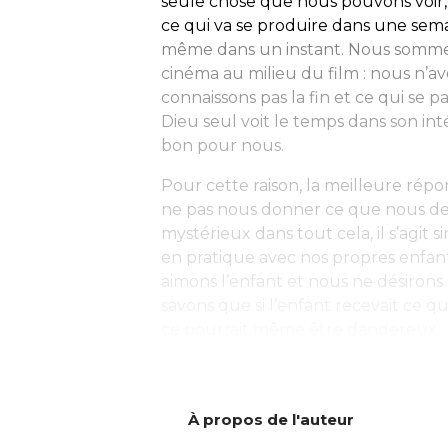
seule chose que nous pouvons voir, 
ce qui va se produire dans une sema
même dans un instant. Nous somm
cinéma au milieu du film : nous n
connaissons pas la fin et ce qui se 
Dieu seul voit le temps dans son inté
bon pour nous.
Pour cette raison, la meilleure répo
ne pas nous donner ce que nous dem
mystérieux dans tout cela, il s’agi
en pratique avec nos propres enfan
aimons l’enfant et nous ne désiron
savons que si l’enfant recevait ce qu
ce pourrait même être dangereux...
À propos de l'auteur