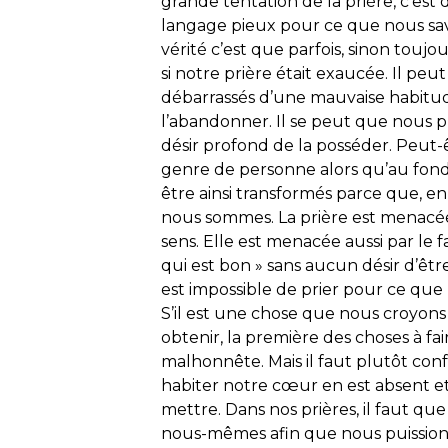
grande tentation de la prière, c’est 
langage pieux pour ce que nous savo
vérité c’est que parfois, sinon touj
si notre prière était exaucée. Il peu
débarrassés d’une mauvaise habitud
l’abandonner. Il se peut que nous pr
désir profond de la posséder. Peut-
genre de personne alors qu’au fon
être ainsi transformés parce que, e
nous sommes. La prière est menacée
sens. Elle est menacée aussi par le f
qui est bon » sans aucun désir d’être
est impossible de prier pour ce que
S’il est une chose que nous croyons
obtenir, la première des choses à fair
malhonnête. Mais il faut plutôt confe
habiter notre cœur en est absent et
mettre. Dans nos prières, il faut qu
nous-mêmes afin que nous puissions 