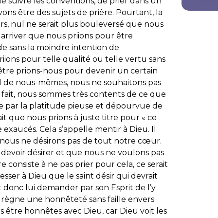
de suivre les conventions, de prier dans un
ns être des sujets de prière. Pourtant, la
ours, nul ne serait plus bouleversé que nous
t arriver que nous priions pour être
e sans la moindre intention de
iions pour telle qualité ou telle vertu sans
être prions-nous pour devenir un certain
d de nous-mêmes, nous ne souhaitons pas
n fait, nous sommes très contents de ce que
 par la platitude pieuse et dépourvue de
ait que nous prions à juste titre pour « ce
 exaucés. Cela s’appelle mentir à Dieu. Il
 nous ne désirons pas de tout notre cœur.
 devoir désirer et que nous ne voulons pas
e consiste à ne pas prier pour cela, ce serait
sser à Dieu que le saint désir qui devrait
 donc lui demander par son Esprit de l’y
e règne une honnêteté sans faille envers
être honnêtes avec Dieu, car Dieu voit les