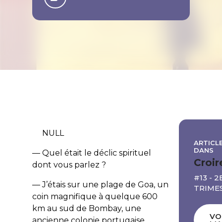
NULL
ARTICLE
DANS
— Quel était le déclic spirituel
Croir
dont vous parlez ?
#13 - 2
— J’étais sur une plage de Goa, un
TRIME
coin magnifique à quelque 600
km au sud de Bombay, une
VO
ancienne colonie portugaise,