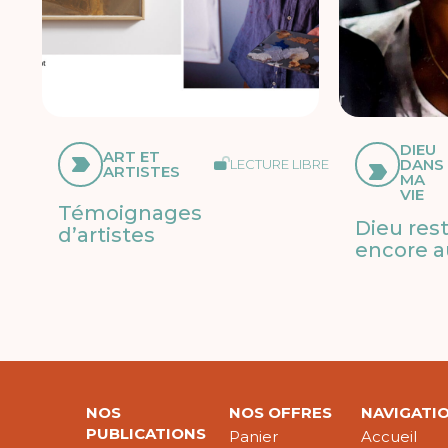
DIEU
ART ET
DANS
LECTURE LIBRE
ARTISTES
MA
VIE
Témoignages
Dieu res
d’artistes
encore a
NOS
NOS OFFRES
NAVIGATI
PUBLICATIONS
Panier
Accueil