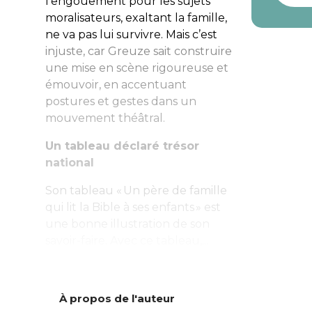
l’engouement pour les sujets
moralisateurs, exaltant la famille,
ne va pas lui survivre. Mais c’est
injuste, car Greuze sait construire
une mise en scène rigoureuse et
émouvoir, en accentuant
postures et gestes dans un
mouvement théâtral.
Un tableau déclaré trésor
national
Son tableau «
Un père de famille
qui lit la Bible à ses enfants
» est
une bonne illustration de son
savoir-faire. Avec ce tableau,...
À propos de l'auteur