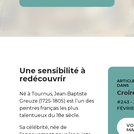
Une sensibilité à
redécouvrir
ARTICLE
DANS
Croir
Né à Tournus, Jean-Baptiste
Greuze (1725-1805) est l’un des
#243 -
FÉVRIE
peintres français les plus
talentueux du 18
e
siècle.
VO
Sa célébrité, née de
MA