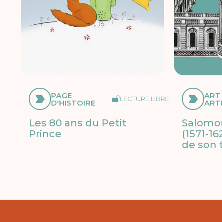
PAGE
ART
LECTURE LIBRE
D'HISTOIRE
ART
Les 80 ans du Petit
Salomo
Prince
(1571-16
de son