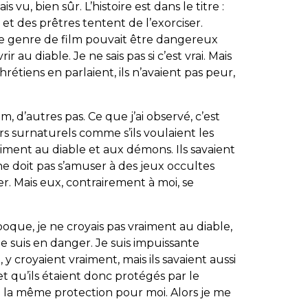
s vu, bien sûr. L’histoire est dans le titre :
et des prêtres tentent de l’exorciser.
ce genre de film pouvait être dangereux
 au diable. Je ne sais pas si c’est vrai. Mais
rétiens en parlaient, ils n’avaient pas peur,
m, d’autres pas. Ce que j’ai observé, c’est
oirs surnaturels comme s’ils voulaient les
raiment au diable et aux démons. Ils savaient
ne doit pas s’amuser à des jeux occultes
ler. Mais eux, contrairement à moi, se
poque, je ne croyais pas vraiment au diable,
rs je suis en danger. Je suis impuissante
 y croyaient vraiment, mais ils savaient aussi
et qu’ils étaient donc protégés par le
u la même protection pour moi. Alors je me