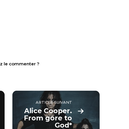
tez le commenter ?
ARTICLE SUIVANT
Alice Cooper.
From gore to
God*