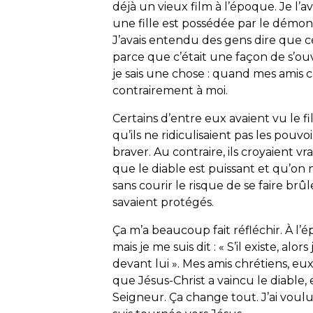
déjà un vieux film à l’époque. Je l’avai
une fille est possédée par le démon 
J’avais entendu des gens dire que 
parce que c’était une façon de s’ouvrir
je sais une chose : quand mes amis ch
contrairement à moi.
Certains d’entre eux avaient vu le fil
qu’ils ne ridiculisaient pas les pouv
braver. Au contraire, ils croyaient v
que le diable est puissant et qu’on 
sans courir le risque de se faire brû
savaient protégés.
Ça m’a beaucoup fait réfléchir. À l’é
mais je me suis dit : « S’il existe, alo
devant lui ». Mes amis chrétiens, eux,
que Jésus-Christ a vaincu le diable, 
Seigneur. Ça change tout. J’ai voul