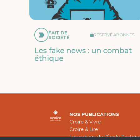
FAIT DE
RÉSERVÉ ABONNÉS
SOCIÉTÉ
Les fake news : un combat
éthique
NOS PUBLICATIONS
Croire & Vivre
Croire & Lire
Les cahiers de l’École Pastora