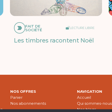
FAIT DE
LECTURE LIBRE
SOCIÉTÉ
Les timbres racontent Noël
NOS OFFRES
NAVIGATION
Panier
Accueil
Nos abonnements
Qui sommes-nous
le
Nos blogs