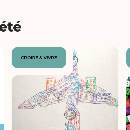
iété
CROIRE & VIVRE