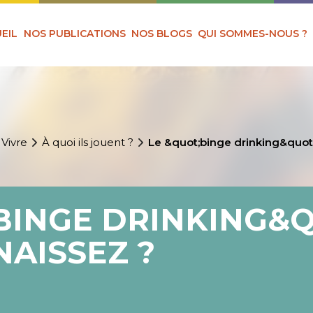
EIL
NOS PUBLICATIONS
NOS BLOGS
QUI SOMMES-NOUS ?
 Vivre
À quoi ils jouent ?
Le &quot;binge drinking&quot;
BINGE DRINKING&Q
AISSEZ ?