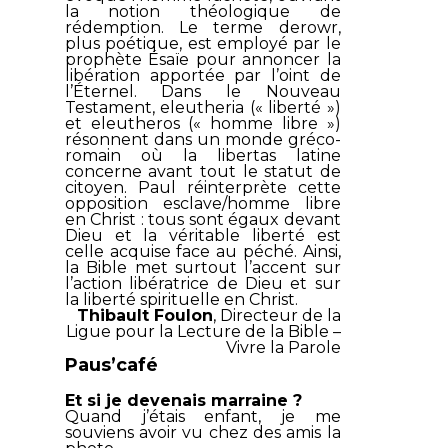
la notion théologique de
rédemption. Le terme
derowr
,
plus poétique, est employé par le
prophète Ésaïe pour annoncer la
libération apportée par l’oint de
l’Éternel. Dans le Nouveau
Testament,
eleutheria
(« liberté »)
et
eleutheros
(« homme libre »)
résonnent dans un monde gréco-
romain où la
libertas
latine
concerne avant tout le statut de
citoyen. Paul réinterprète cette
opposition esclave/homme libre
en Christ : tous sont égaux devant
Dieu et la véritable liberté est
celle acquise face au péché. Ainsi,
la Bible met surtout l’accent sur
l’action libératrice de Dieu et sur
la liberté spirituelle en Christ.
Thibault Foulon
, Directeur de la
Ligue pour la Lecture de la Bible
–
Vivre la Parole
Paus’café
Et si je devenais marraine ?
Quand j’étais enfant, je me
souviens avoir vu chez des amis la