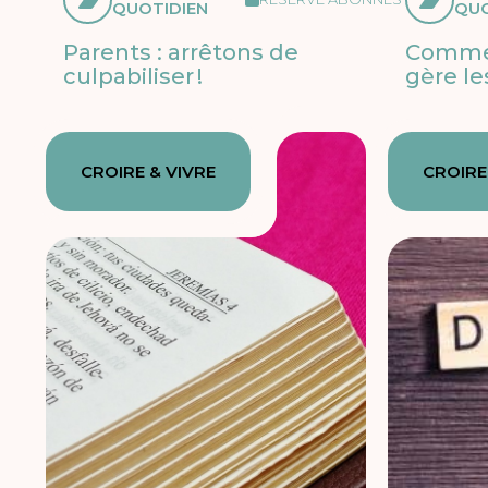
QUOTIDIEN
QUO
Parents : arrêtons de
Commen
culpabiliser !
gère l
CROIRE & VIVRE
CROIRE