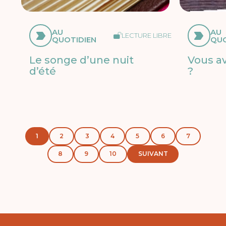
AU
AU
LECTURE LIBRE
QUOTIDIEN
QUO
Le songe d’une nuit
Vous av
d’été
?
1
2
3
4
5
6
7
8
9
10
SUIVANT