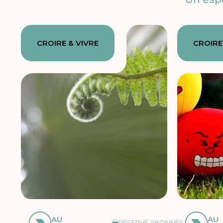
CROIRE & VIVRE
CROIRE
AU
AU
RÉSERVÉ ABONNÉS