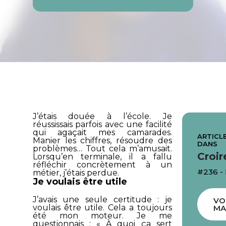
J’étais douée à l’école. Je
réussissais parfois avec une facilité
qui agaçait mes camarades.
ARTICLE
Manier les chiffres, résoudre des
DANS
problèmes… Tout cela m’amusait.
Croir
Lorsqu’en terminale, il a fallu
réfléchir concrètement à un
#236 -
métier, j’étais perdue.
Je voulais être utile
J’avais une seule certitude : je
VO
voulais être utile. Cela a toujours
MA
été mon moteur. Je me
questionnais : « À quoi ça sert