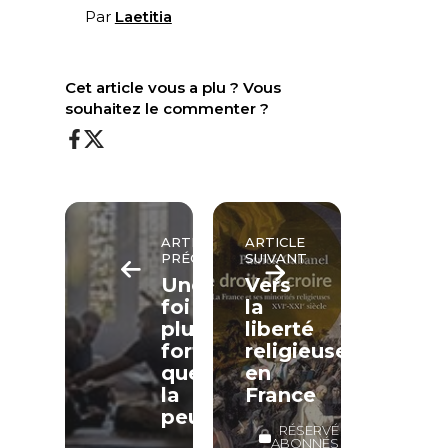
Par
Laetitia
Cet article vous a plu ? Vous
souhaitez le commenter ?
ARTICLE
ARTICLE
PRÉCÉDENT
SUIVANT
Une
Vers
foi
la
plus
liberté
forte
religieuse
que
en
la
France
peur
RÉSERVÉ
ABONNÉS