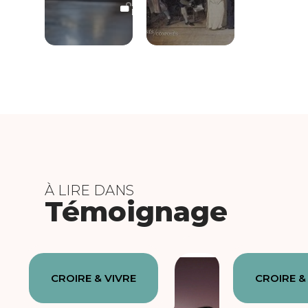
LECTURE
LIBRE
À LIRE DANS
Témoignage
CROIRE & VIVRE
CROIRE &