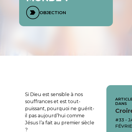
OBJECTION
Si Dieu est sensible à nos
ARTICLE
souffrances et est tout-
DANS
puissant, pourquoi ne guérit-
Croir
il pas aujourd’hui comme
#33 - 
Jésus l’a fait au premier siècle
FÉVRIE
?