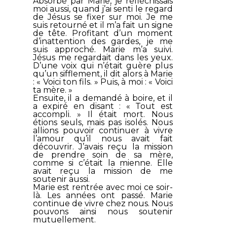
Absorbé par Marie, je réfléchissais
moi aussi, quand j’ai senti le regard
de Jésus se fixer sur moi. Je me
suis retourné et il m’a fait un signe
de tête. Profitant d’un moment
d’inattention des gardes, je me
suis approché. Marie m’a suivi.
Jésus me regardait dans les yeux.
D’une voix qui n’était guère plus
qu’un sifflement, il dit alors à Marie
: «
Voici ton fils
. » Puis, à moi : «
Voici
ta mère
. »
Ensuite, il a demandé à boire, et il
a expiré en disant : «
Tout est
accompli
. » Il était mort. Nous
étions seuls, mais pas isolés. Nous
allions pouvoir continuer à vivre
l’amour qu’il nous avait fait
découvrir. J’avais reçu la mission
de prendre soin de sa mère,
comme si c’était la mienne. Elle
avait reçu la mission de me
soutenir aussi.
Marie est rentrée avec moi ce soir-
là. Les années ont passé. Marie
continue de vivre chez nous. Nous
pouvons ainsi nous soutenir
mutuellement.