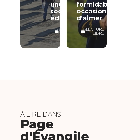
une
formidable
société
occasion
éclatée
d’aimer
LECTURE
LECTURE
LIBRE
LIBRE
À LIRE DANS
Page
d'Évangile