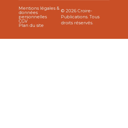
Mentions légales &
© 2026 Croire-
données
personnelles
Publications. Tous
CGV
droits réservés.
Plan du site