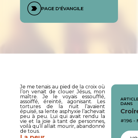
PAGE D'ÉVANGILE
Je me tenais au pied de la croix où
l’on venait de clouer Jésus, mon
maître. Je le voyais essoufflé,
ARTICLE
assoiffé, éreinté, agonisant. Les
DANS
tortures de la nuit l’avaient
Croir
épuisé, sa lente asphyxie l’achevait
peu à peu. Lui qui avait rendu la
#196 -
vie et la joie à tant de personnes,
voilà qu’il allait mourir, abandonné
de tous.
La peur