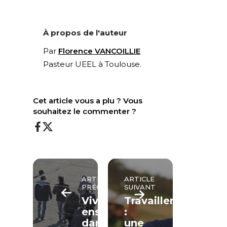
À propos de l'auteur
Par
Florence VANCOILLIE
Pasteur UEEL à Toulouse.
Cet article vous a plu ? Vous
souhaitez le commenter ?
ARTICLE
ARTICLE
PRÉCÉDENT
SUIVANT
Vivre
Travailler
ensemble
:
dans
une