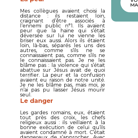
VO
MA
Mes collègues avaient choisi la
distance : ils restaient loin,
craignant d’être associés à
l’ennemi public n°1. Ils avaient
peur que la haine qui s’était
déversée sur lui ne vienne les
briser eux aussi. Alors ils étaient
loin, là-bas, séparés les uns des
autres, comme s’ils ne se
connaissaient pas, comme s’ils ne
le connaissaient pas. Je ne les
blâme pas : la violence qui s’était
abattue sur Jésus avait de quoi
terrifier. La peur et la confusion
avaient eu raison de notre unité.
Je ne les blâme pas, mais moi, je
n’ai pas pu laisser Jésus mourir
seul.
Le danger
Les gardes romains, eux, étaient
tout près des croix, les chefs
religieux aussi : ils veillaient à la
bonne exécution de celui qu’ils
avaient condamné à mort. C’était
dangereux de s’approcher. Avec