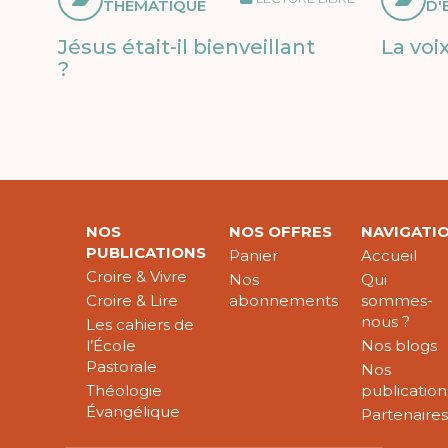
THÉMATIQUE
D'
Jésus était-il bienveillant
La voi
?
NOS
NOS OFFRES
NAVIGATI
PUBLICATIONS
Panier
Accueil
Croire & Vivre
Nos
Qui
Croire & Lire
abonnements
sommes-
nous ?
Les cahiers de
l’École
Nos blogs
Pastorale
Nos
Théologie
publication
Évangélique
Partenaire