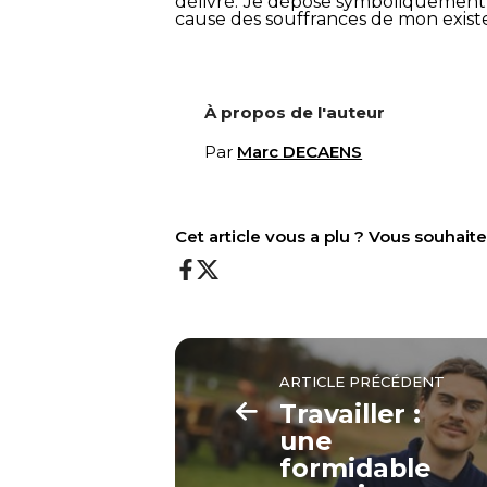
délivré. Je dépose symboliquement à
cause des souffrances de mon existen
À propos de l'auteur
Par
Marc DECAENS
Cet article vous a plu ? Vous souhai
ARTICLE PRÉCÉDENT
Travailler :
une
formidable