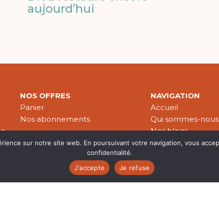
aujourd’hui
NOS OFFRES
NAVIGATION
Panier
Accueil
Nos abonnements
Qui sommes-nous
le
Nos blogs
Nos publications
érience sur notre site web. En poursuivant votre navigation, vous accep
confidentialité.
Partenaires
J'accepte
Je refuse
es & données personnelles
© 2026 Croire-Publications. Tous 