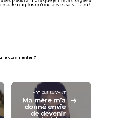
 ses pieds l’armure que je m’étais forgée à
ce. Je n’ai plus qu’une envie : servir Dieu !
tez le commenter ?
ARTICLE SUIVANT
Ma mère m’a
donné envie
de devenir