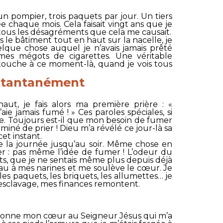
 pompier, trois paquets par jour. Un tiers
e chaque mois. Cela faisait vingt ans que je
tous les désagréments que cela me causait.
 le bâtiment tout en haut sur la nacelle, je
elque chose auquel je n’avais jamais prêté
 mes mégots de cigarettes. Une véritable
touche à ce moment-là, quand je vois tous
nstantanément
haut, je fais alors ma première prière : «
’aie jamais fumé ! » Ces paroles spéciales, si
 Toujours est-il que mon besoin de fumer
rminé de prier ! Dieu m’a révélé ce jour-là sa
cet instant.
e la journée jusqu’au soir. Même chose en
r : pas même l’idée de fumer ! L’odeur du
ts, que je ne sentais même plus depuis déjà
au à mes narines et me soulève le cœur. Je
 les paquets, les briquets, les allumettes… je
t esclavage, mes finances remontent.
je donne mon cœur au Seigneur Jésus qui m’a