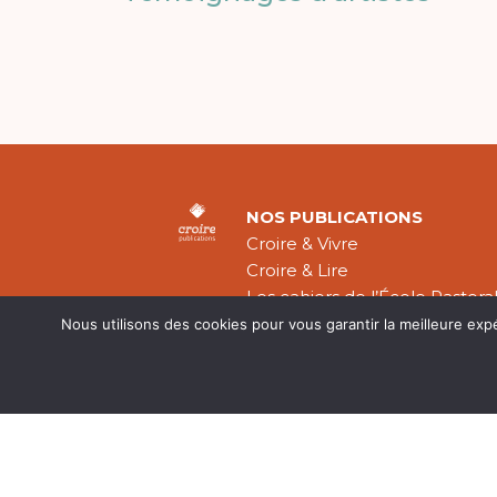
NOS PUBLICATIONS
Croire & Vivre
Croire & Lire
Les cahiers de l’École Pastora
Théologie Évangélique
Nous utilisons des cookies pour vous garantir la meilleure exp
Mentions légal
CGV
Plan du site