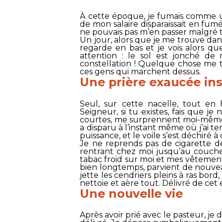
À cette époque, je fumais comme un
de mon salaire disparaissait en fumé
ne pouvais pas m’en passer malgré 
Un jour, alors que je me trouve dans
regarde en bas et je vois alors qu
attention : le sol est jonché de
constellation ! Quelque chose me 
ces gens qui marchent dessus.
Une prière exaucée i
Seul, sur cette nacelle, tout en 
Seigneur, si tu existes, fais que je n
courtes, me surprennent moi-même.
a disparu à l’instant même où j’ai te
puissance, et le voile s’est déchiré à 
Je ne reprends pas de cigarette d
rentrant chez moi jusqu’au couche
tabac froid sur moi et mes vêtemen
bien longtemps, parvient de nouve
jette les cendriers pleins à ras bord,
nettoie et aère tout. Délivré de ce
Une nouvelle vie
Après avoir prié avec le pasteur, 