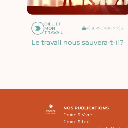
DIEU ET
MON
RÉSERVÉ ABONNÉS
TRAVAIL
Le travail nous sauvera-t-il ?
NOS PUBLICATIONS
Croire & Vivre
Croire & Lire