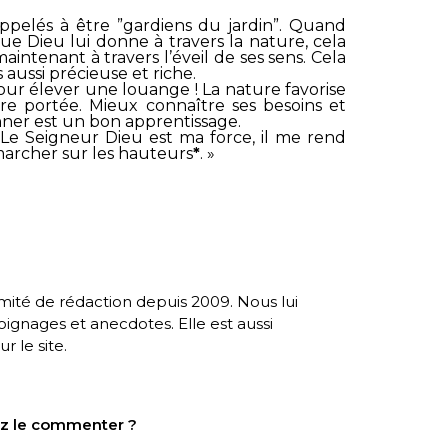
ppelés à être ”gardiens du jardin”. Quand
ue Dieu lui donne à travers la nature, cela
maintenant à travers l’éveil de ses sens. Cela
s aussi précieuse et riche.
our élever une louange ! La nature favorise
e portée. Mieux connaître ses besoins et
ner est un bon apprentissage.
«
Le Seigneur Dieu est ma force, il me rend
t marcher sur les hauteurs
*
. »
té de rédaction depuis 2009. Nous lui
nages et anecdotes. Elle est aussi
r le site.
tez le commenter ?