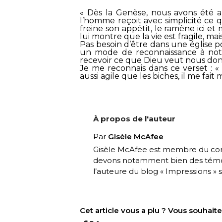
« Dès la Genèse, nous avons été a
l’homme reçoit avec simplicité ce q
freine son appétit, le ramène ici et 
lui montre que la vie est fragile, mai
Pas besoin d’être dans une église p
un mode de reconnaissance à notr
recevoir ce que Dieu veut nous don
Je me reconnais dans ce verset : 
aussi agile que les biches, il me fai
À propos de l'auteur
Par
Gisèle McAfee
Gisèle McAfee est membre du comi
devons notamment bien des témoig
l’auteure du blog « Impressions » su
Cet article vous a plu ? Vous souhai