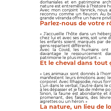
domaniales et en patrimoine archi
nature est entremêlée à l’histoire 
Avec mon conjoint Yannick, nous a
reconnu comme un fleuron. Au bord
grande véranda offre un havre privil
Parlez-nous de votre rô
« J’accueille l’hôte dans un héb
chez lui et avec ses amis, soit une
les enfants soient marqués par de 
gens repartent différents.
Avec la Covid, les humains ont 
davantage le ressourcement da
patrimoine le plus important. »
Et le cheval dans tout 
« Les animaux sont donnés à l’h
manifestent leurs émotions avec le
corporel. Avec Rhapsodie, nous for
L’un dans le verbal, l’autre dans le 
à les dépasser et je fais de même pou
Sinon, la faune est abondante et 
promenant, des faisans, des lièvr
aigrettes ou un héron. »
La nature, un lieu de 