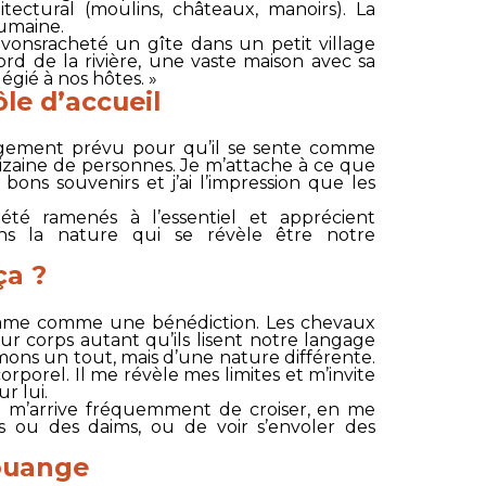
tectural (moulins, châteaux, manoirs). La
humaine.
vonsracheté un gîte dans un petit village
 de la rivière, une vaste maison avec sa
égié à nos hôtes. »
le d’accueil
ergement prévu pour qu’il se sente comme
 dizaine de personnes. Je m’attache à ce que
bons souvenirs et j’ai l’impression que les
été ramenés à l’essentiel et apprécient
ns la nature qui se révèle être notre
ça ?
omme comme une bénédiction. Les chevaux
ur corps autant qu’ils lisent notre langage
mons un tout, mais d’une nature différente.
corporel. Il me révèle mes limites et m’invite
r lui.
il m’arrive fréquemment de croiser, en me
es ou des daims, ou de voir s’envoler des
louange