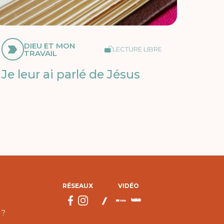
DIEU ET MON
LECTURE LIBRE
TRAVAIL
Je leur ai parlé de Jésus
RÉSEAUX
VIDÉO
 ?