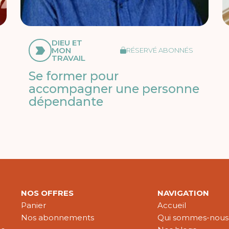
DIEU ET
MON
RÉSERVÉ ABONNÉS
TRAVAIL
Se former pour
accompagner une personne
dépendante
NOS OFFRES
NAVIGATION
Panier
Accueil
Nos abonnements
Qui sommes-nous