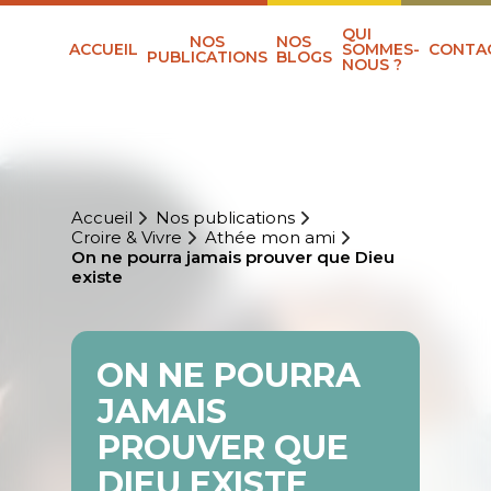
QUI
NOS
NOS
ACCUEIL
SOMMES-
CONTA
PUBLICATIONS
BLOGS
NOUS ?
Accueil
Nos publications
Croire & Vivre
Athée mon ami
On ne pourra jamais prouver que Dieu
existe
ON NE POURRA
JAMAIS
PROUVER QUE
DIEU EXISTE