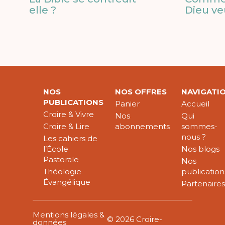
elle ?
Dieu ve
NOS
NOS OFFRES
NAVIGATI
PUBLICATIONS
Panier
Accueil
Croire & Vivre
Nos
Qui
Croire & Lire
abonnements
sommes-
nous ?
Les cahiers de
l’École
Nos blogs
Pastorale
Nos
Théologie
publication
Évangélique
Partenaire
Mentions légales &
© 2026 Croire-
données