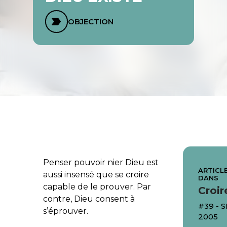
OBJECTION
Penser pouvoir nier Dieu est
ARTICLE
aussi insensé que se croire
DANS
capable de le prouver. Par
Croir
contre, Dieu consent à
#39 - 
s’éprouver.
2005