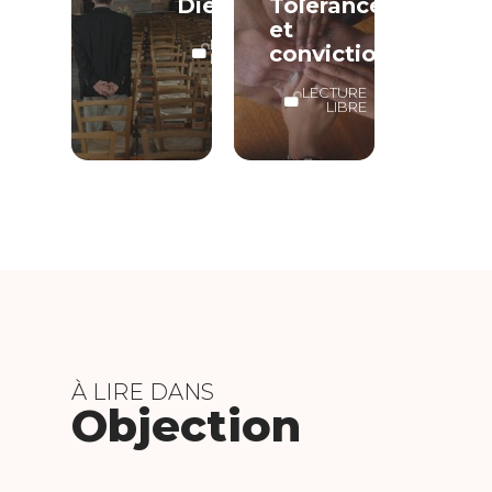
Dieu
Tolérance
et
LECTURE
conviction
LIBRE
LECTURE
LIBRE
À LIRE DANS
Objection