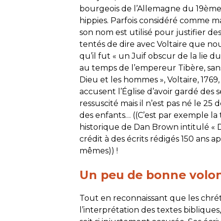
bourgeois de l’Allemagne du 19ème 
hippies. Parfois considéré comme m
son nom est utilisé pour justifier d
tentés de dire avec Voltaire que nou
qu’il fut « un Juif obscur de la li
au temps de l’empereur Tibère, sans
Dieu et les hommes », Voltaire, 1769, 
accusent l’Église d’avoir gardé des 
ressuscité mais il n’est pas né le 25
des enfants… ((C’est par exemple la
historique de Dan Brown intitulé « D
crédit à des écrits rédigés 150 ans a
mêmes)) !
Un peu de bonne volo
Tout en reconnaissant que les chré
l’interprétation des textes bibliqu