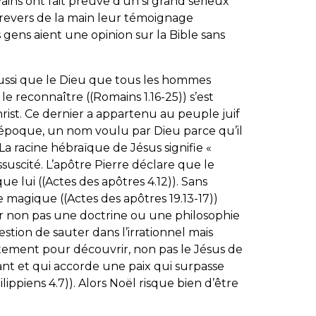
vains ont fait preuve d’un si grand sérieux
revers de la main leur témoignage
ens aient une opinion sur la Bible sans
 aussi que le Dieu que tous les hommes
le reconnaître ((Romains 1.16-25)) s’est
rist. Ce dernier a appartenu au peuple juif
l’époque, un nom voulu par Dieu parce qu’il
((La racine hébraïque de Jésus signifie «
essuscité. L’apôtre Pierre déclare que le
e lui ((Actes des apôtres 4.12)). Sans
 magique ((Actes des apôtres 19.13-17))
er non pas une doctrine ou une philosophie
uestion de sauter dans l’irrationnel mais
tement pour découvrir, non pas le Jésus de
ant et qui accorde une paix qui surpasse
lippiens 4.7)). Alors Noël risque bien d’être