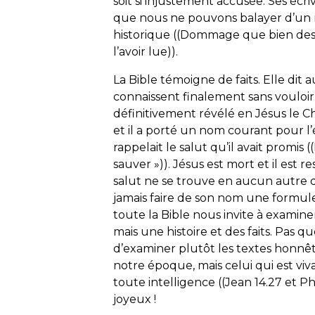
soit si injustement accusée. Ses écri
que nous ne pouvons balayer d’un 
historique ((Dommage que bien des g
l’avoir lue)).
La Bible témoigne de faits. Elle dit
connaissent finalement sans vouloir 
définitivement révélé en Jésus le Ch
et il a porté un nom courant pour 
rappelait le salut qu’il avait promis 
sauver »)). Jésus est mort et il est r
salut ne se trouve en aucun autre qu
jamais faire de son nom une formule
toute la Bible nous invite à examin
mais une histoire et des faits. Pas q
d’examiner plutôt les textes honnê
notre époque, mais celui qui est viv
toute intelligence ((Jean 14.27 et Phi
joyeux !