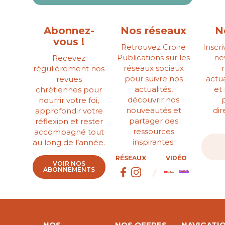
Abonnez-
Nos réseaux
N
vous !
Retrouvez Croire
Inscr
Publications sur les
ne
Recevez
réseaux sociaux
régulièrement nos
pour suivre nos
actua
revues
actualités,
et
chrétiennes pour
découvrir nos
nourrir votre foi,
nouveautés et
di
approfondir votre
partager des
réflexion et rester
ressources
accompagné tout
inspirantes.
au long de l’année.
RÉSEAUX
VIDÉO
VOIR NOS
ABONNEMENTS
NOS
NOS OFFRES
NAVIGATI