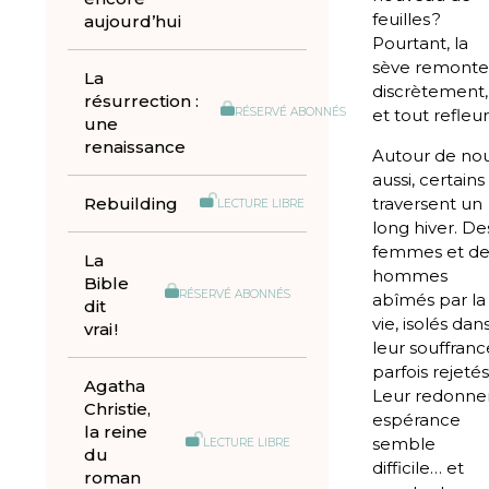
feuilles ?
aujourd’hui
Pourtant, la
sève remonte
La
discrètement,
résurrection :
et tout refleuri
RÉSERVÉ ABONNÉS
une
renaissance
Autour de no
aussi, certains
Rebuilding
traversent un
LECTURE LIBRE
long hiver. De
femmes et de
La
hommes
Bible
RÉSERVÉ ABONNÉS
abîmés par la
dit
vie, isolés dan
vrai !
leur souffranc
parfois rejetés
Agatha
Leur redonne
Christie,
espérance
la reine
semble
LECTURE LIBRE
du
difficile… et
roman