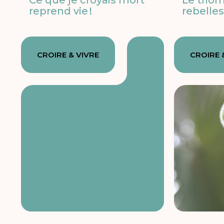
reprend vie !
rebelle
CROIRE & VIVRE
CROIRE 