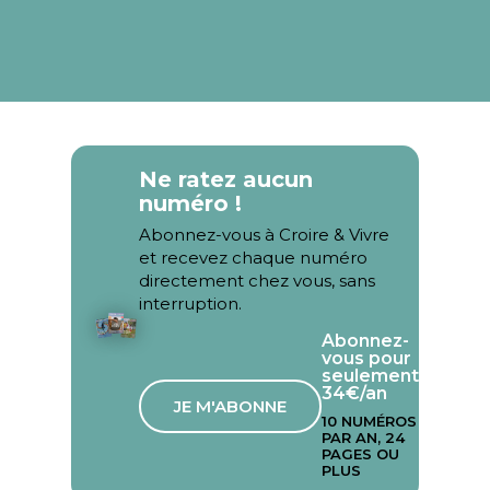
Ne ratez aucun
numéro !
Abonnez-vous à Croire & Vivre
et recevez chaque numéro
directement chez vous, sans
interruption.
Abonnez-
vous pour
seulement
34€/an
JE M'ABONNE
10 NUMÉROS
PAR AN, 24
PAGES OU
PLUS