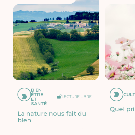
BIEN
ÊTRE
CUL
LECTURE LIBRE
ET
SANTÉ
Quel pr
La nature nous fait du
bien