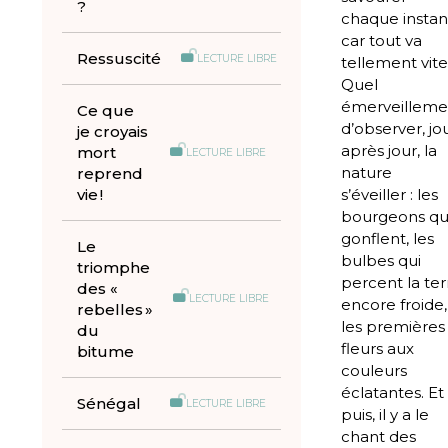
?
chaque instan
car tout va
Ressuscité
LECTURE LIBRE
tellement vite
Quel
émerveilleme
Ce que
d’observer, jo
je croyais
après jour, la
mort
LECTURE LIBRE
nature
reprend
vie !
s’éveiller : les
bourgeons qu
gonflent, les
Le
bulbes qui
triomphe
percent la ter
des «
LECTURE LIBRE
encore froide,
rebelles »
les premières
du
fleurs aux
bitume
couleurs
éclatantes. Et
Sénégal
LECTURE LIBRE
puis, il y a le
chant des