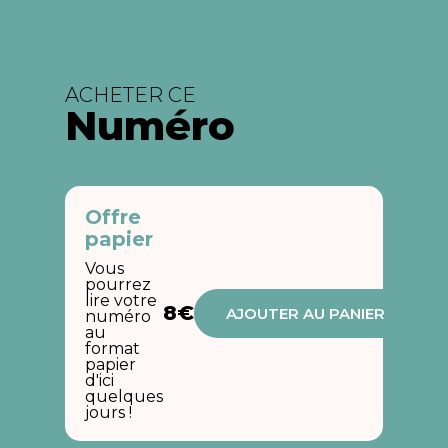
ACHETER CE
Numéro
Offre
papier
Vous
pourrez
lire votre
8€
AJOUTER AU PANIER
numéro
au
format
papier
d'ici
quelques
jours !