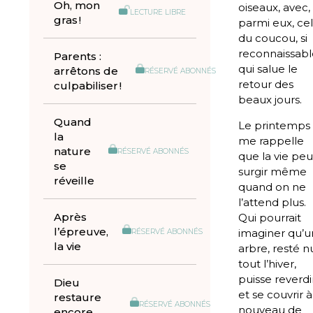
Oh, mon
oiseaux, avec,
LECTURE LIBRE
gras !
parmi eux, cel
du coucou, si
reconnaissabl
Parents :
qui salue le
arrêtons de
RÉSERVÉ ABONNÉS
retour des
culpabiliser !
beaux jours.
Quand
Le printemps
la
me rappelle
nature
RÉSERVÉ ABONNÉS
que la vie peu
se
surgir même
réveille
quand on ne
l’attend plus.
Après
Qui pourrait
l’épreuve,
imaginer qu’u
RÉSERVÉ ABONNÉS
la vie
arbre, resté n
tout l’hiver,
puisse reverdi
Dieu
et se couvrir à
restaure
RÉSERVÉ ABONNÉS
nouveau de
encore