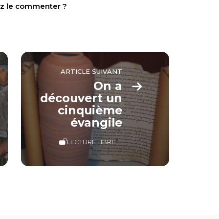
tez le commenter ?
ARTICLE SUIVANT
On a
découvert un
cinquième
évangile
LECTURE LIBRE