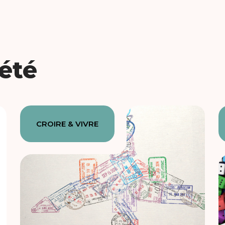
iété
CROIRE & VIVRE