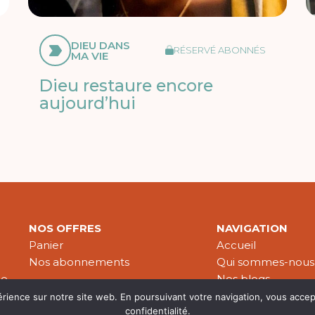
DIEU DANS
RÉSERVÉ ABONNÉS
MA VIE
Dieu restaure encore
aujourd’hui
NOS OFFRES
NAVIGATION
Panier
Accueil
Nos abonnements
Qui sommes-nous
le
Nos blogs
Nos publications
érience sur notre site web. En poursuivant votre navigation, vous accep
confidentialité.
Partenaires