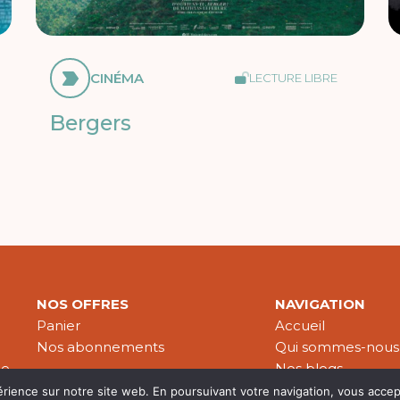
CINÉMA
LECTURE LIBRE
Bergers
NOS OFFRES
NAVIGATION
Panier
Accueil
Nos abonnements
Qui sommes-nous
le
Nos blogs
Nos publications
érience sur notre site web. En poursuivant votre navigation, vous accep