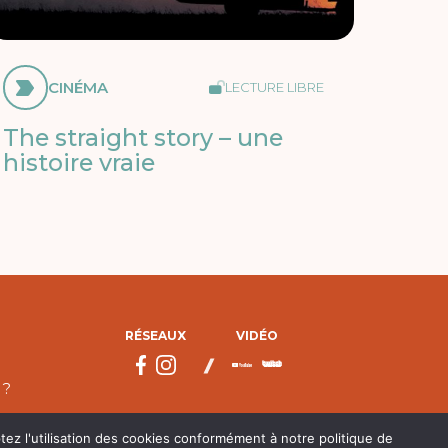
CINÉMA
LECTURE LIBRE
The straight story – une
histoire vraie
RÉSEAUX
VIDÉO
 ?
tez l'utilisation des cookies conformément à notre politique de