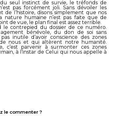
du seul instinct de survie, le tréfonds de
est pas forcément joli. Sans dévoiler les
de l’histoire, disons simplement que nos
a nature humaine n’est pas faite que de
int de vue, le plan final est assez terrible.
end le contrepied du dossier de ce numéro.
gagement bénévole, du don de soi sans
t pas inutile d’avoir conscience des zones
de nous et qui altèrent notre humanité.
sme, c’est parvenir à surmonter ces zones
ain, à l’instar de Celui qui nous appelle à
tez le commenter ?