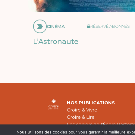
CINÉMA
RÉSERVÉ ABONNÉS
L’Astronaute
NOS PUBLICATIONS
Croire & Vivre
Croire & Lire
Les cahiers de l’École Pastora
Théologie Évangélique
Nous utilisons des cookies pour vous garantir la meilleure exp