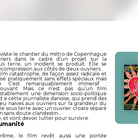
le visite le chantier du métro de Copenhague
vriers dans le cadre d’un projet sur la
s terre, un incident se produit. Elle se
écompression aux côtés de deux ouvriers.
film catastrophe, de façon assez radicale et
alisé pratiquement sans effets spéciaux mais
. C’est remarquablement immersif :
prouvant. Mais ce n’est pas qu’un film
testablement une dimension socio-politique
d si cette journaliste danoise, qui prend des
eu naïves aux ouvriers sur la grandeur du
ée sous terre avec un ouvrier croate séparé
en sans doute clandestin…
, et vont devoir lutter pour survivre.
humanité
rême, le film revêt aussi une portée