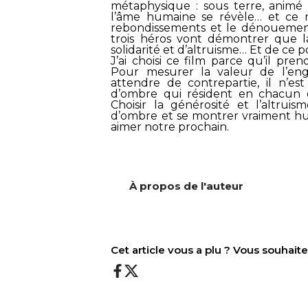
métaphysique : sous terre, animé 
l’âme humaine se révèle… et ce n’
rebondissements et le dénouement 
trois héros vont démontrer que l
solidarité et d’altruisme… Et de ce po
J’ai choisi ce film parce qu’il pr
Pour mesurer la valeur de l’en
attendre de contrepartie, il n’es
d’ombre qui résident en chacun 
Choisir la générosité et l’altrui
d’ombre et se montrer vraiment hum
aimer notre prochain.
À propos de l'auteur
Cet article vous a plu ? Vous souhai