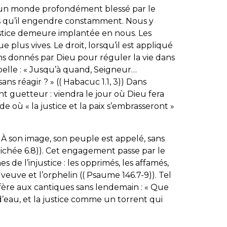
un monde profondément blessé par le
s qu’il engendre constamment. Nous y
 justice demeure implantée en nous. Les
e plus vives. Le droit, lorsqu’il est appliqué
yens donnés par Dieu pour réguler la vie dans
rpelle : « Jusqu’à quand, Seigneur…
ns réagir ? » (( Habacuc 1.1, 3)) Dans
nt guetteur : viendra le jour où Dieu fera
 où « la justice et la paix s’embrasseront »
)). À son image, son peuple est appelé, sans
( Michée 6.8)). Cet engagement passe par le
es de l’injustice : les opprimés, les affamés,
 veuve et l’orphelin (( Psaume 146.7-9)). Tel
fère aux cantiques sans lendemain : « Que
’eau, et la justice comme un torrent qui