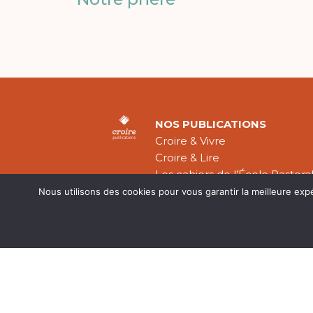
NOS PUBLICATIONS
Croire & Vivre
Croire & Lire
Les cahiers de l’École Pastora
Théologie Évangélique
Nous utilisons des cookies pour vous garantir la meilleure exp
Mentions légal
CGV
Plan du site