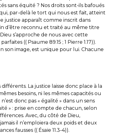
s sans équité ? Nos droits sont-ils bafoués
, par-delà le tort qui nous est fait, atteint
de justice apparaît comme inscrit dans
soin d’être reconnu et traité au même titre
e Dieu s’approche de nous avec cette
arfaites (( Psaume 89.15 ; 1 Pierre 1.17)).
 son image, est unique pour lui. Chacune
différents. La justice laisse donc place à la
s mêmes besoins, ni les mêmes capacités ou
e n’est donc pas « égalité » dans un sens
uité » : prise en compte de chacun, selon
fférences. Avec, du côté de Dieu,
 jamais il n’emploiera deux poids et deux
nces fausses (( Ésaïe 11.3-4)).