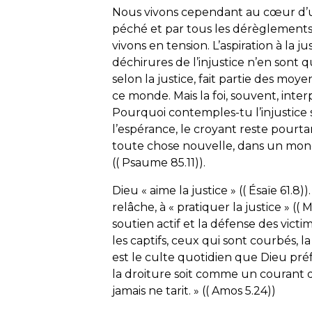
Nous vivons cependant au cœur d’
péché et par tous les dérèglement
vivons en tension. L’aspiration à la
déchirures de l’injustice n’en sont qu
selon la justice, fait partie des mo
ce monde. Mais la foi, souvent, inte
Pourquoi contemples-tu l’injustice sa
l’espérance, le croyant reste pourta
toute chose nouvelle, dans un monde
(( Psaume 85.11)).
Dieu « aime la justice » (( Ésaïe 61.8
relâche, à « pratiquer la justice » (
soutien actif et la défense des victim
les captifs, ceux qui sont courbés, la
est le culte quotidien que Dieu pré
la droiture soit comme un courant d
jamais ne tarit. » (( Amos 5.24))