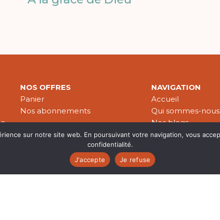
NOS OFFRES
NAVIGATION
Panier
Accueil
Nos abonnements
Qui sommes-nous
le
Nos blogs
Nos publications
érience sur notre site web. En poursuivant votre navigation, vous accep
confidentialité.
Partenaires
J'accepte
Je refuse
es & données personnelles
© 2026 Croire-Publications. Tous 