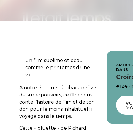
Un film sublime et beau
ARTICLE
comme le printemps d’une
DANS
vie.
Croir
#124 -
À notre époque où chacun rêve
de superpouvoirs, ce film nous
conte l’histoire de Tim et de son
VO
MA
don pour le moins inhabituel : il
voyage dans le temps.
Cette « bluette » de Richard