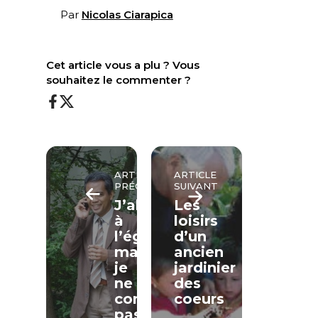
Par
Nicolas Ciarapica
Cet article vous a plu ? Vous
souhaitez le commenter ?
ARTICLE
ARTICLE
PRÉCÉDENT
SUIVANT
J’allais
Les
à
loisirs
l’église
d’un
mais
ancien
je
jardinier
ne
des
connaissais
coeurs
pas