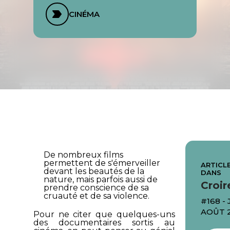
CINÉMA
De nombreux films
permettent de s'émerveiller
ARTICLE
devant les beautés de la
DANS
nature, mais parfois aussi de
Croir
prendre conscience de sa
cruauté et de sa violence.
#168 - 
AOÛT 
Pour ne citer que quelques-uns
des documentaires sortis au