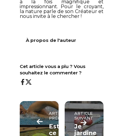
à la fois magnifique et
impressionnant. Pour le croyant,
la nature parle de son Créateur et
nous invite à le chercher !
À propos de l'auteur
Cet article vous a plu ? Vous
souhaitez le commenter ?
ARTICLE
ARTICLE
PRÉCÉDENT
SUIVANT
Est-
Je
ce
jardine