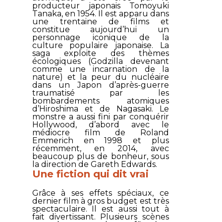
producteur japonais Tomoyuki
Tanaka, en 1954. Il est apparu dans
une trentaine de films et
constitue aujourd’hui un
personnage iconique de la
culture populaire japonaise. La
saga exploite des thèmes
écologiques (Godzilla devenant
comme une incarnation de la
nature) et la peur du nucléaire
dans un Japon d’après-guerre
traumatisé par les
bombardements atomiques
d’Hiroshima et de Nagasaki. Le
monstre a aussi fini par conquérir
Hollywood, d’abord avec le
médiocre film de Roland
Emmerich en 1998 et plus
récemment, en 2014, avec
beaucoup plus de bonheur, sous
la direction de Gareth Edwards.
Une fiction qui dit vrai
Grâce à ses effets spéciaux, ce
dernier film à gros budget est très
spectaculaire. Il est aussi tout à
fait divertissant. Plusieurs scènes