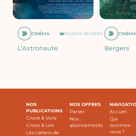
CINÉMA
CINÉM
RÉSERVÉ ABONNÉS
L’Astronaute
Bergers
NOS
NOS OFFRES
NAVIGATI
PUBLICATIONS
Panier
Accueil
Croire & Vivre
Nos
Qui
Croire & Lire
abonnements
sommes-
nous ?
Les cahiers de