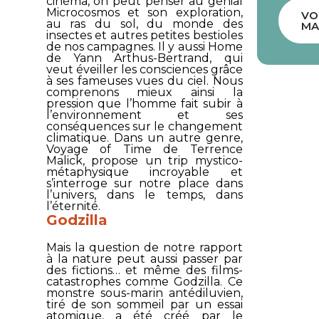
cinéma, on peut penser au génial
Microcosmos
et son exploration,
VO
au ras du sol, du monde des
MA
insectes et autres petites bestioles
de nos campagnes. Il y aussi
Home
de Yann Arthus-Bertrand, qui
veut éveiller les consciences grâce
à ses fameuses vues du ciel. Nous
comprenons mieux ainsi la
pression que l’homme fait subir à
l’environnement et ses
conséquences sur le changement
climatique. Dans un autre genre,
Voyage of Time
de Terrence
Malick, propose un trip mystico-
métaphysique incroyable et
s’interroge sur notre place dans
l’univers, dans le temps, dans
l’éternité.
Godzilla
Mais la question de notre rapport
à la nature peut aussi passer par
des fictions… et même des films-
catastrophes comme
Godzilla
. Ce
monstre sous-marin antédiluvien,
tiré de son sommeil par un essai
atomique, a été créé par le