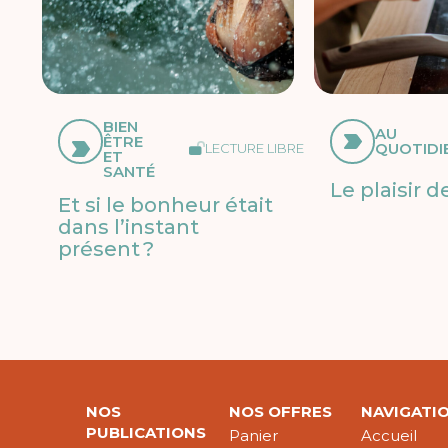
BIEN
AU
ÊTRE
QUOTIDI
LECTURE LIBRE
ET
SANTÉ
Le plaisir d
Et si le bonheur était
dans l’instant
présent ?
NOS
NOS OFFRES
NAVIGATI
PUBLICATIONS
Panier
Accueil