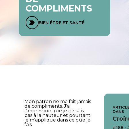
COMPLIMENTS
BIEN ÊTRE ET SANTÉ
Mon patron ne me fait jamais
de compliments. J'ai
ARTICLE
l'impression que je ne suis
DANS
pas à la hauteur et pourtant
Croir
je m'applique dans ce que je
fais.
#168 - 