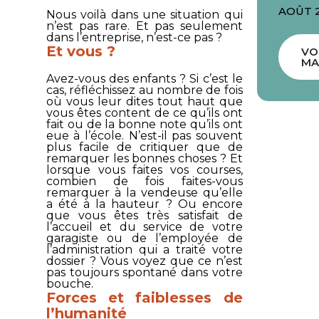
AOÛT 
Nous voilà dans une situation qui
n’est pas rare. Et pas seulement
dans l’entreprise, n’est-ce pas ?
Et vous ?
VO
MA
Avez-vous des enfants ? Si c’est le
cas, réfléchissez au nombre de fois
où vous leur dites tout haut que
vous êtes content de ce qu’ils ont
fait ou de la bonne note qu’ils ont
eue à l’école. N’est-il pas souvent
plus facile de critiquer que de
remarquer les bonnes choses ? Et
lorsque vous faites vos courses,
combien de fois faites-vous
remarquer à la vendeuse qu’elle
a été à la hauteur ? Ou encore
que vous êtes très satisfait de
l’accueil et du service de votre
garagiste ou de l’employée de
l’administration qui a traité votre
dossier ? Vous voyez que ce n’est
pas toujours spontané dans votre
bouche.
Forces et faiblesses de
l’humanité