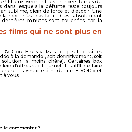
re ! Et puis viennent les premiers temps du
rs dans lesquels la défunte reste toujours
lan sublime, plein de force et d’espoir. Une
 la mort n’est pas la fin. C’est absolument
 dernières minutes sont touchées par la
 films qui ne sont plus en
 DVD ou Blu-ray. Mais on peut aussi les
éo à la demande), soit définitivement, soit
 solution la moins chère). Certaines box
lein d’offres sur Internet. Il suffit de faire
cherche avec « le titre du film + VOD » et
t à vous.
tez le commenter ?