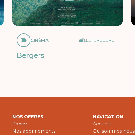
CINÉMA
LECTURE LIBRE
Bergers
NOS OFFRES
NAVIGATION
Panier
Accueil
Nos abonnements
Qui sommes-nous