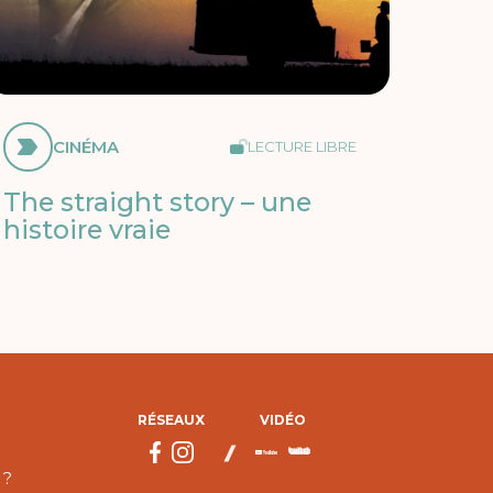
CINÉMA
LECTURE LIBRE
The straight story – une
histoire vraie
RÉSEAUX
VIDÉO
 ?