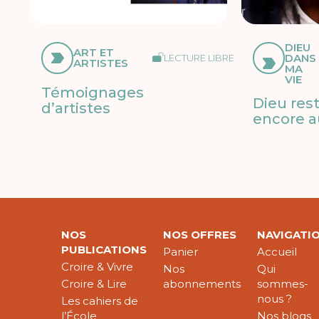
DIEU
ART ET
DANS
LECTURE LIBRE
ARTISTES
MA
VIE
Témoignages
Dieu res
d’artistes
encore a
NOS
NOS OFFRES
NAVIGATI
PUBLICATIONS
Panier
Accueil
Croire & Vivre
Nos
Qui
Croire & Lire
abonnements
sommes-
nous ?
Les cahiers de
l’École
Nos blogs