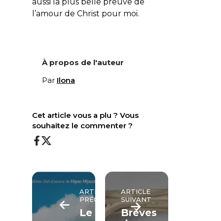
aussi la plus belle preuve de
l’amour de Christ pour moi.
À propos de l'auteur
Par
Ilona
Cet article vous a plu ? Vous
souhaitez le commenter ?
ARTICLE
ARTICLE
PRÉCÉDENT
SUIVANT
Le
Brèves