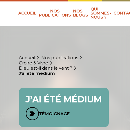
QUI
NOS
NOS
ACCUEIL
SOMMES-
CONTA
PUBLICATIONS
BLOGS
NOUS ?
Accueil
Nos publications
Croire & Vivre
Dieu est-il dans le vent ?
J’ai été médium
J’AI ÉTÉ MÉDIUM
TÉMOIGNAGE