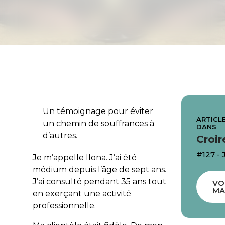
Un témoignage pour éviter
ARTICLE
un chemin de souffrances à
DANS
d’autres.
Croir
#127 - 
Je m’appelle Ilona. J’ai été
médium depuis l’âge de sept ans.
J’ai consulté pendant 35 ans tout
VO
MA
en exerçant une activité
professionnelle.