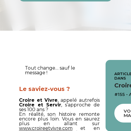
Tout change… sauf le
message !
ARTICLE
DANS
Croir
Le saviez-vous ?
#155 - 
Croire et Vivre
, appelé autrefois
Croire et Servir
, s’approche de
ses 100 ans ?
VO
En réalité, son histoire remonte
MA
encore plus loin. Vous en saurez
plus en allant sur
www.croireetvivre.com
et en