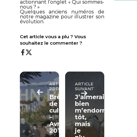
actionnant l’onglet « Qui sommes-
nous ? »
Quelques anciens numéros de
notre magazine pour illustrer son
évolution.
Cet article vous a plu ? Vous
souhaitez le commenter ?
ARTICLE
ARTICLE
PRÉCÉDENT
SUIVANT
Brèves
J’aimerais
de
bien
culture
m’endormir
–
tôt,
Avril
mais
2017
je