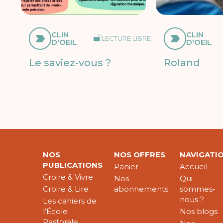
CLIN
CLIN
LECTURE LIBRE
D'OEIL
D'OEIL
Le saviez-vous ?
Roland
NOS
NOS OFFRES
NAVIGATI
PUBLICATIONS
Panier
Accueil
Croire & Vivre
Nos
Qui
Croire & Lire
abonnements
sommes-
nous ?
Les cahiers de
l’École
Nos blogs
Pastorale