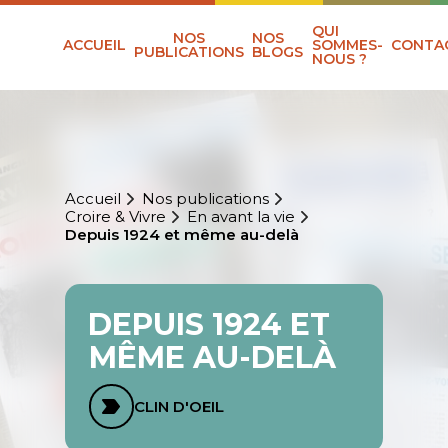
QUI
NOS
NOS
ACCUEIL
SOMMES-
CONTA
PUBLICATIONS
BLOGS
NOUS ?
Accueil
Nos publications
Croire & Vivre
En avant la vie
Depuis 1924 et même au-delà
DEPUIS 1924 ET
MÊME AU-DELÀ
CLIN D'OEIL