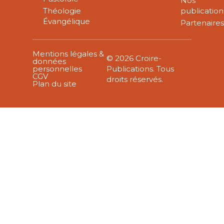
Nos
Théologie
publication
Évangélique
Partenaire
Mentions légales &
© 2026 Croire-
données
personnelles
Publications. Tous
CGV
droits réservés.
Plan du site