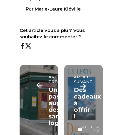
Par
Marie-Laure Kléville
Cet article vous a plu ? Vous
souhaitez le commenter ?
ARTICLE
ARTICLE
PRÉCÉDENT
SUIVANT
Un
Des
pasteur
cadeaux
auprès
à
des
offrir
sans-
!
logis
LECTURE
LIBRE
LECTURE