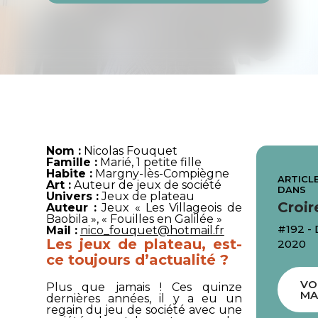
Nom :
Nicolas Fouquet
Famille :
Marié, 1 petite fille
Habite :
Margny-lès-Compiègne
ARTICLE
Art :
Auteur de jeux de société
DANS
Univers :
Jeux de plateau
Croir
Auteur :
Jeux « Les Villageois de
Baobila », « Fouilles en Galilée »
#192 
Mail :
nico_fouquet@hotmail.fr
Les jeux de plateau, est-
2020
ce toujours d’actualité ?
VO
Plus que jamais ! Ces quinze
MA
dernières années, il y a eu un
regain du jeu de société avec une