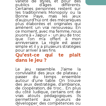
variété de styles, et pour des
publics d’âges différents.
Certaines personnes restent sur
les traditionnels
Monopoly
ou
la
Bonne Paye
, mais les jeux
d’aujourd’hui ont des mécaniques
plus élaborées et originales qui
amènent un vrai renouveau. En
ce moment, avec ma femme, nous
jouons à «
Jaipur
» : un jeu de troc
que l’on m’a offert à mon
anniversaire. La règle est assez
simple et il y a plusieurs stratégies
pour arriver à ses fins.
Qu’est-ce qui te plaît
dans le jeu ?
Le jeu rassemble. J’aime la
convivialité des jeux de plateau :
passer du temps ensemble
autour d’une table. On trouve
des jeux destratégie, d’ambiance,
de coopération, de troc… En plus
du côté ludique, certains ont de
vrais atouts pédagogiques. Ils
permettent aux joueurs de
développer des compétences ou