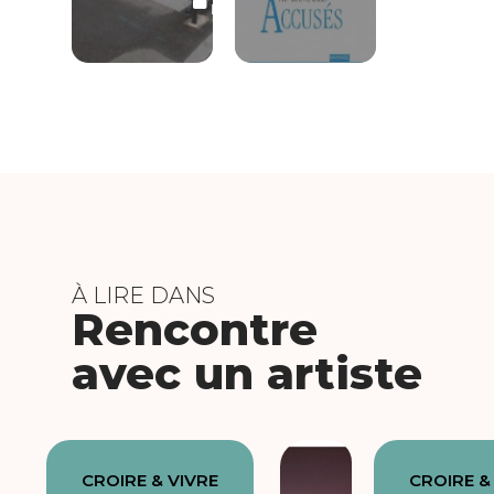
LIBRE
À LIRE DANS
Rencontre
avec un artiste
CROIRE & VIVRE
CROIRE &