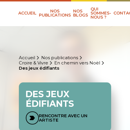
QUI
NOS
NOS
ACCUEIL
SOMMES-
CONTA
PUBLICATIONS
BLOGS
NOUS ?
Accueil
Nos publications
Croire & Vivre
En chemin vers Noël
Des jeux édifiants
DES JEUX
ÉDIFIANTS
RENCONTRE AVEC UN
ARTISTE