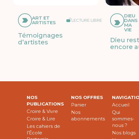
DIEU
ART ET
DANS
LECTURE LIBRE
ARTISTES
MA
VIE
Témoignages
Dieu res
d’artistes
encore a
NOS
NOS OFFRES
NAVIGATI
PUBLICATIONS
Panier
Accueil
Croire & Vivre
Nos
Qui
Croire & Lire
abonnements
sommes-
nous ?
Les cahiers de
l’École
Nos blogs