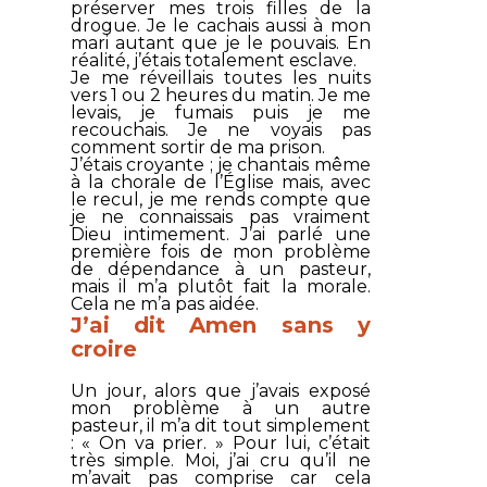
préserver mes trois filles de la
drogue. Je le cachais aussi à mon
mari autant que je le pouvais. En
réalité, j’étais totalement esclave.
Je me réveillais toutes les nuits
vers 1 ou 2 heures du matin. Je me
levais, je fumais puis je me
recouchais. Je ne voyais pas
comment sortir de ma prison.
J’étais croyante ; je chantais même
à la chorale de l’Église mais, avec
le recul, je me rends compte que
je ne connaissais pas vraiment
Dieu intimement. J’ai parlé une
première fois de mon problème
de dépendance à un pasteur,
mais il m’a plutôt fait la morale.
Cela ne m’a pas aidée.
J’ai dit Amen sans y
croire
Un jour, alors que j’avais exposé
mon problème à un autre
pasteur, il m’a dit tout simplement
: « On va prier. » Pour lui, c’était
très simple. Moi, j’ai cru qu’il ne
m’avait pas comprise car cela