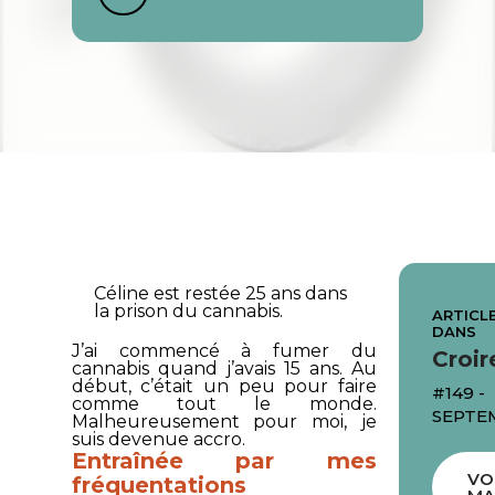
Céline est restée 25 ans dans
la prison du cannabis.
ARTICLE
DANS
J’ai commencé à fumer du
Croir
cannabis quand j’avais 15 ans. Au
début, c’était un peu pour faire
#149 -
comme tout le monde.
SEPTE
Malheureusement pour moi, je
suis devenue accro.
Entraînée par mes
VO
fréquentations