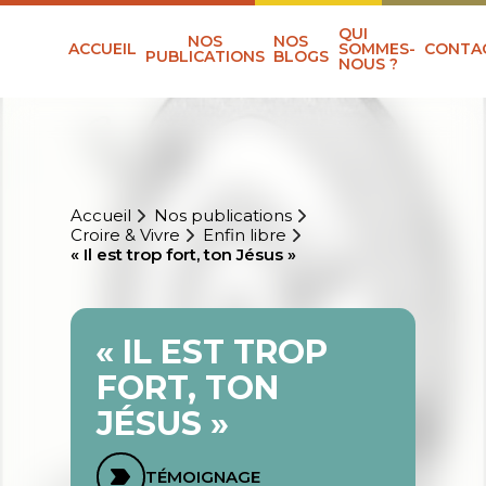
QUI
NOS
NOS
ACCUEIL
SOMMES-
CONTA
PUBLICATIONS
BLOGS
NOUS ?
Accueil
Nos publications
Croire & Vivre
Enfin libre
« Il est trop fort, ton Jésus »
« IL EST TROP
FORT, TON
JÉSUS »
TÉMOIGNAGE