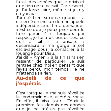
faisait des années que je priais et
que rien ne se passait. Par respect,
je l’ai laissé faire, même si je n’y
croyais pas.
J’ai été bien surprise quand il a
discerné en moi un démon appelé
« dépendance ». Il m’a demandé :
« Est-ce que je peux prier pour le
faire partir ? » Toujours par
respect, je lui ai dit oui, et c’est ce
qu’il a fait. Il a ensuite «
déconsacré » ma gorge à cet
esclavage pour la consacrer à la
louange pour Dieu.
J’ai dit « Amen » à la fin sans rien
ressentir de particulier. Je suis
rentrée chez moi en pensant que
j’avais perdu mon temps ; je ne
m’attendais à rien.
Au-delà de ce que
j’espérais
C’est lorsque je me suis réveillée
le lendemain que j’ai été surprise.
En effet, il faisait jour ! C’était la
première fois depuis des années
que je ne m’étais pas réveillée