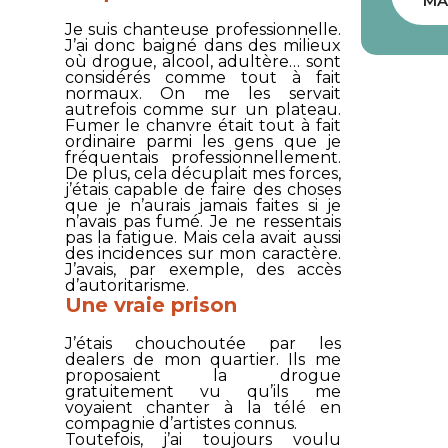
MA
Je suis chanteuse professionnelle.
J’ai donc baigné dans des milieux
où drogue, alcool, adultère… sont
considérés comme tout à fait
normaux. On me les servait
autrefois comme sur un plateau.
Fumer le chanvre était tout à fait
ordinaire parmi les gens que je
fréquentais professionnellement.
De plus, cela décuplait mes forces,
j’étais capable de faire des choses
que je n’aurais jamais faites si je
n’avais pas fumé. Je ne ressentais
pas la fatigue. Mais cela avait aussi
des incidences sur mon caractère.
J’avais, par exemple, des accès
d’autoritarisme.
Une vraie prison
J’étais chouchoutée par les
dealers de mon quartier. Ils me
proposaient la drogue
gratuitement vu qu’ils me
voyaient chanter à la télé en
compagnie d’artistes connus.
Toutefois, j’ai toujours voulu