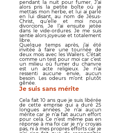
pendant la nuit pour fumer. J’ai
alors pris la petite boîte où je
mettais mon herbe, et lui ai parlé
en lui disant, au nom de Jésus-
Christ, qu’elle et moi nous
divorcions. Je l’ai ensuite jetée
dans le vide-ordures. Je me suis
sentie alors joyeuse et totalement
libre.
Quelque temps après, j’ai été
invitée à faire une tournée de
deux mois avec les Wailers. C’était
comme un test pour moi car c’est
un milieu où fumer du chanvre
est un acte religieux. Je n’ai
ressenti aucune envie, aucun
besoin. Les odeurs m’ont plutôt
gênée.
Je suis sans mérite
Cela fait 10 ans que je suis libérée
de cette emprise qui a duré 25
longues années. Je n’ai aucun
mérite car je n’ai fait aucun effort
pour cela. Ce n’est même pas en
réponse à ma foi car je n’y croyais
pas, ni à mes propres efforts car je