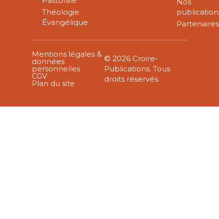
Pastorale
Nos
Théologie
publication
Évangélique
Partenaire
Mentions légales &
© 2026 Croire-
données
personnelles
Publications. Tous
CGV
droits réservés.
Plan du site