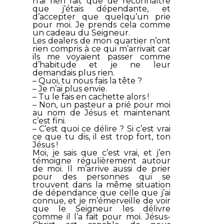
n’ai rien fait que de reconnaître
que j’étais dépendante, et
d’accepter que quelqu’un prie
pour moi. Je prends cela comme
un cadeau du Seigneur.
Les dealers de mon quartier n’ont
rien compris à ce qui m’arrivait car
ils me voyaient passer comme
d’habitude et je ne leur
demandais plus rien.
– Quoi, tu nous fais la tête ?
– Je n’ai plus envie.
– Tu le fais en cachette alors !
– Non, un pasteur a prié pour moi
au nom de Jésus et maintenant
c’est fini.
– C’est quoi ce délire ? Si c’est vrai
ce que tu dis, il est trop fort, ton
Jésus !
Moi, je sais que c’est vrai, et j’en
témoigne régulièrement autour
de moi. Il m’arrive aussi de prier
pour des personnes qui se
trouvent dans la même situation
de dépendance que celle que j’ai
connue, et je m’émerveille de voir
que le Seigneur les délivre
comme il l’a fait pour moi. Jésus-