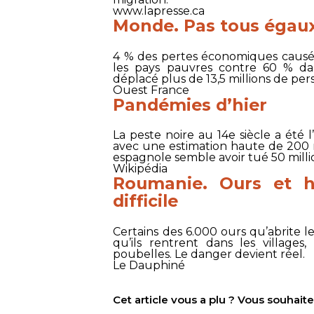
www.lapresse.ca
Monde. Pas tous égaux
4 % des pertes économiques causée
les pays pauvres contre 60 % dans
déplacé plus de 13,5 millions de pe
Ouest France
Pandémies d’hier
La peste noire au 14e siècle a été l
avec une estimation haute de 200 
espagnole semble avoir tué 50 milli
Wikipédia
Roumanie. Ours et h
difficile
Certains des 6.000 ours qu’abrite 
qu’ils rentrent dans les villages,
poubelles. Le danger devient réel.
Le Dauphiné
Cet article vous a plu ? Vous souhai