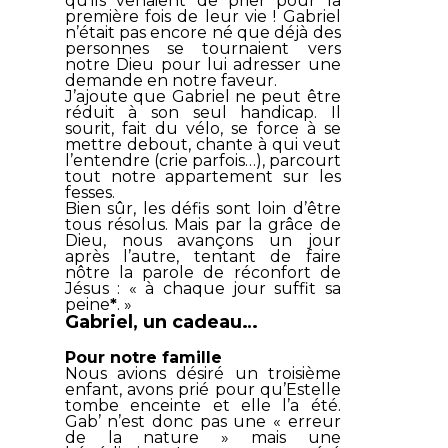
qu’ils venaient de prier pour la
première fois de leur vie ! Gabriel
n’était pas encore né que déjà des
personnes se tournaient vers
notre Dieu pour lui adresser une
demande en notre faveur.
J’ajoute que Gabriel ne peut être
réduit à son seul handicap. Il
sourit, fait du vélo, se force à se
mettre debout, chante à qui veut
l’entendre (crie parfois…), parcourt
tout notre appartement sur les
fesses.
Bien sûr, les défis sont loin d’être
tous résolus. Mais par la grâce de
Dieu, nous avançons un jour
après l’autre, tentant de faire
nôtre la parole de réconfort de
Jésus : «
à chaque jour suffit sa
peine
*
. »
Gabriel, un cadeau…
Pour notre famille
Nous avions désiré un troisième
enfant, avons prié pour qu’Estelle
tombe enceinte et elle l’a été.
Gab’ n’est donc pas une « erreur
de la nature » mais une