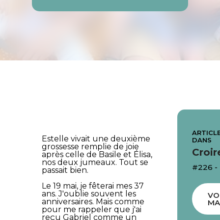
ARTICLE
Estelle vivait une deuxième
DANS
grossesse remplie de joie
Croir
après celle de Basile et Élisa,
nos deux jumeaux. Tout se
#226 -
passait bien.
Le 19 mai, je fêterai mes 37
ans. J'oublie souvent les
VO
anniversaires. Mais comme
MA
pour me rappeler que j'ai
reçu Gabriel comme un