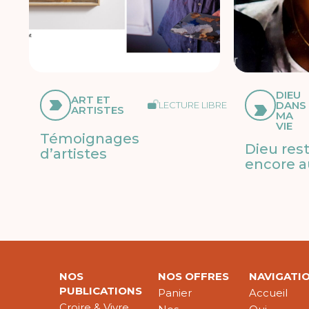
DIEU
ART ET
DANS
LECTURE LIBRE
ARTISTES
MA
VIE
Témoignages
Dieu res
d’artistes
encore a
NOS
NOS OFFRES
NAVIGATI
PUBLICATIONS
Panier
Accueil
Croire & Vivre