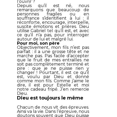
l’ouvrir ?
Depuis qu’il est né, nous
remarquons que beaucoup de
personnes fragiles ou en
souffrance s’identifient à lui : il
réconforte, encourage, interpelle,
suscite émotions et prières. Dieu
utilise Gabriel tel qu’il est, et avec
ce qu’il n’a pas, pour interroger
autour de lui et malgré lui.
Pour moi, son père
Objectivement, mon fils n’est pas
parfait : il a une grosse tête et ne
marche pas. Pas facile d’accepter
que le fruit de mes entrailles ne
soit pas complètement terminé et
pire : que je ne puisse rien y
changer ! Pourtant, il est ce qu’il
est, voulu par Dieu et donné
comme mon fils. Comme j’aime le
dire, il est pour Estelle et moi
notre cadeau fripé. J’en remercie
Dieu.
Dieu est toujours le même
Chacun de nous vit des épreuves.
Ainsi va la vie. Dans l’épreuve, nous
doutons souvent que Dieu puisse