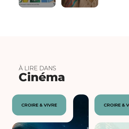
À LIRE DANS
Cinéma
CROIRE & VIVRE
CROIRE & 