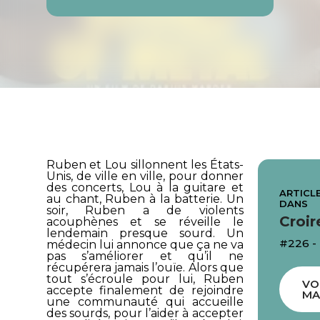
Ruben et Lou sillonnent les États-
Unis, de ville en ville, pour donner
des concerts, Lou à la guitare et
ARTICLE
au chant, Ruben à la batterie. Un
DANS
soir, Ruben a de violents
Croir
acouphènes et se réveille le
lendemain presque sourd. Un
#226 -
médecin lui annonce que ça ne va
pas s’améliorer et qu’il ne
récupérera jamais l’ouïe. Alors que
tout s’écroule pour lui, Ruben
VO
accepte finalement de rejoindre
MA
une communauté qui accueille
des sourds, pour l’aider à accepter