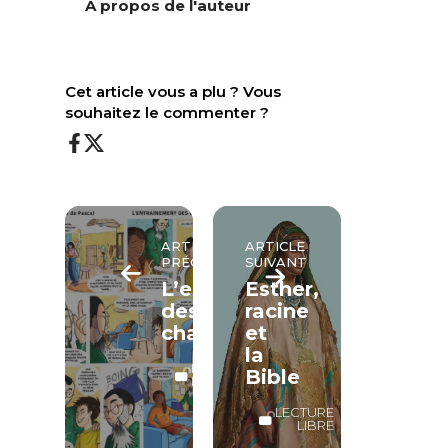
À propos de l'auteur
Cet article vous a plu ? Vous
souhaitez le commenter ?
ARTICLE
ARTICLE
PRÉCÉDENT
SUIVANT
L’entraînement
Esther,
des
racine
champions
et
la
LECTURE
Bible
LIBRE
LECTURE
LIBRE