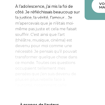
VO
À l’adolescence, j’ai mis la foi de
MA
côté. Je réfléchissais beaucoup sur
la justice, la vérité, l’amour… Je
m’apercevais que je n’étais moi-
même pas juste et cela me faisait
souffrir. C’est ainsi que l’art
(théâtre, musique, cinéma) est
devenu pour moi comme une
nécessité. Je pensais qu’il pouvait
transformer quelque chose dans
ce monde. Toutes ces questions
occupaient tellement mes
pensées que j’en suis devenu de
plus en plus rebelle face à
l’autorité, notamment celle...
À propos de l'auteur