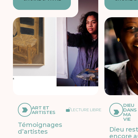
DIEU
ART ET
DANS
LECTURE LIBRE
ARTISTES
MA
VIE
Témoignages
Dieu res
d’artistes
encore a