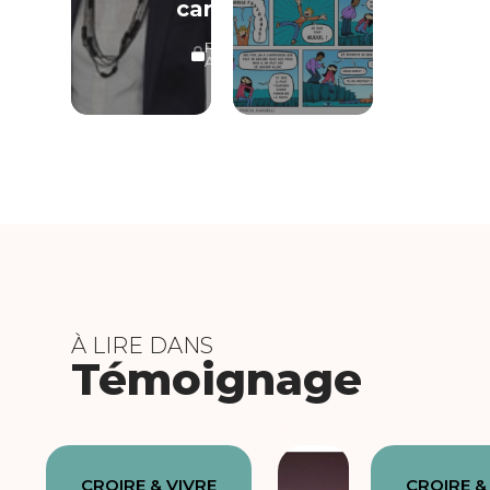
caractère
RÉSERVÉ
ABONNÉS
À LIRE DANS
Témoignage
CROIRE & VIVRE
CROIRE &