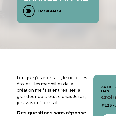
TÉMOIGNAGE
Lorsque j’étais enfant, le ciel et les
étoiles… les merveilles de la
ARTICLE
création me faisaient réaliser la
DANS
grandeur de Dieu. Je priais Jésus ;
Croir
je savais qu’il existait.
#225 -
Des questions sans réponse