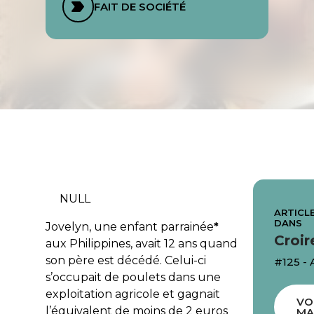
FAIT DE SOCIÉTÉ
NULL
ARTICLE
DANS
Jovelyn, une enfant parrainée
*
Croir
aux Philippines, avait 12 ans quand
son père est décédé. Celui-ci
#125 - 
s’occupait de poulets dans une
exploitation agricole et gagnait
VO
l’équivalent de moins de 2 euros
MA