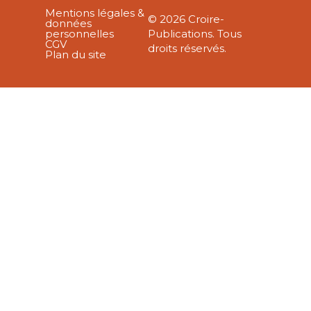
Mentions légales &
© 2026 Croire-
données
personnelles
Publications. Tous
CGV
droits réservés.
Plan du site