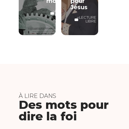
modernes
pour
Jésus
LECTURE
LIBRE
LECTURE
LIBRE
À LIRE DANS
Des mots pour
dire la foi