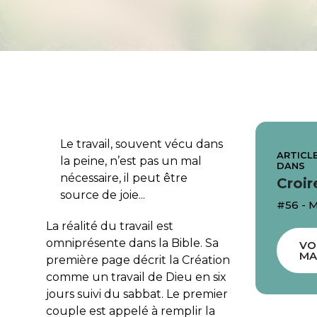
Le travail, souvent vécu dans
ARTICLE
la peine, n’est pas un mal
DANS
nécessaire, il peut être
Croir
source de joie...
#56 - 
La réalité du travail est
omniprésente dans la Bible. Sa
VO
MA
première page décrit la Création
comme un
travail
de Dieu en six
jours suivi du sabbat. Le premier
couple est appelé
à remplir la