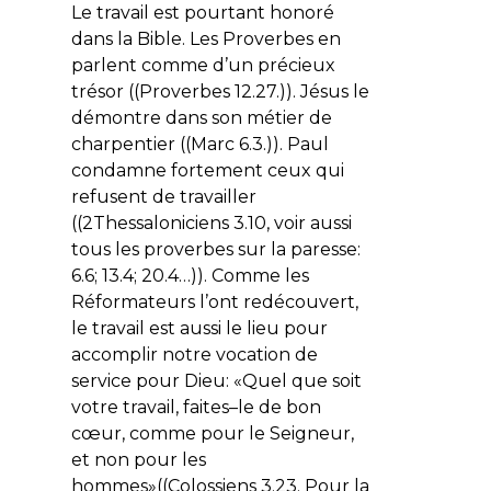
Le travail est pourtant honoré
dans la Bible. Les Proverbes en
parlent comme
d’un précieux
trésor
((Proverbes 12.27.)). Jésus le
démontre dans son métier de
charpentier ((Marc 6.3.)). Paul
condamne fortement ceux qui
refusent de travailler
((2Thessaloniciens 3.10, voir aussi
tous les proverbes sur la paresse:
6.6; 13.4; 20.4…)). Comme les
Réformateurs l’ont redécouvert,
le travail est aussi le lieu pour
accomplir notre vocation de
service pour Dieu: «
Quel que soit
votre travail, faites–le de bon
cœur, comme pour le Seigneur,
et non pour les
hommes»
((Colossiens 3.23. Pour la