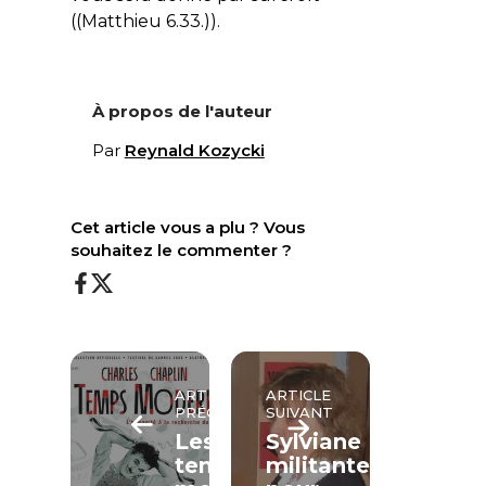
((Matthieu 6.33.)).
À propos de l'auteur
Par
Reynald Kozycki
Cet article vous a plu ? Vous
souhaitez le commenter ?
ARTICLE
ARTICLE
PRÉCÉDENT
SUIVANT
Les
Sylviane
temps
militante