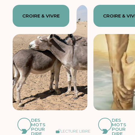
CROIRE & VIVRE
CROIRE & VI
DES
DES
MOTS
MOTS
POUR
POUR
LECTURE LIBRE
DIRE
DIRE