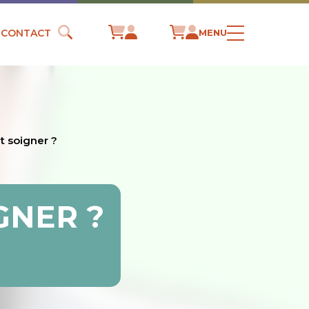
CONTACT
MENU
it soigner ?
GNER ?