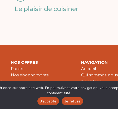
Le plaisir de cuisiner
NOS OFFRES
NAVIGATION
Panier
Accueil
Nos abonnements
Qui sommes-nous
le
Nos blogs
Nos publications
érience sur notre site web. En poursuivant votre navigation, vous accep
confidentialité.
Partenaires
J'accepte
Je refuse
es & données personnelles
© 2026 Croire-Publications. Tous 