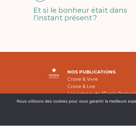
Et si le bonheur était dans
l’instant présent ?
NOS PUBLICATIONS
Croire & Vivre
Croire & Lire
Les cahiers de l’École Pastora
Théologie Évangélique
Nous utilisons des cookies pour vous garantir la meilleure exp
Mentions légal
CGV