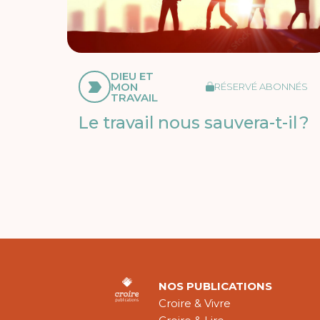
DIEU ET
MON
RÉSERVÉ ABONNÉS
TRAVAIL
Le travail nous sauvera-t-il ?
NOS PUBLICATIONS
Croire & Vivre