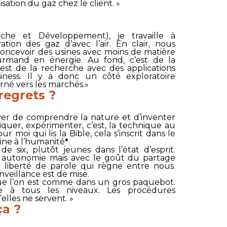
sation du gaz chez le client. »
che et Développement), je travaille à
ation des gaz d’avec l’air. En clair, nous
concevoir des usines avec moins de matière
rmand en énergie. Au fond, c’est de la
est de la recherche avec des applications
iness. Il y a donc un côté exploratoire
urné vers les marchés.»
regrets ?
ssayer de comprendre la nature et d’inventer
riquer, expérimenter, c’est, la technique au
our moi qui lis la Bible, cela s’inscrit dans le
ine à l’humanité
*
.
six, plutôt jeunes dans l’état d’esprit.
e autonomie mais avec le goût du partage
a liberté de parole qui règne entre nous.
nveillance est de mise.
t que l’on est comme dans un gros paquebot.
nce à tous les niveaux. Les procédures
elles ne servent. »
ça ?