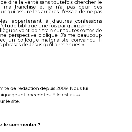
de dire la vérité sans toutefois chercher le
 ma franchise et je n’ai pas peur des
 qui assure les arrières. J’essaie de ne pas
les, appartenant à d’autres confessions
étude biblique une fois par quinzaine.
collègues vont bon train sur toutes sortes de
une perspective biblique. J’aime beaucoup
vec un collègue matérialiste convaincu. Il
s phrases de Jésus qu’il a retenues. »
té de rédaction depuis 2009. Nous lui
nages et anecdotes. Elle est aussi
r le site.
tez le commenter ?