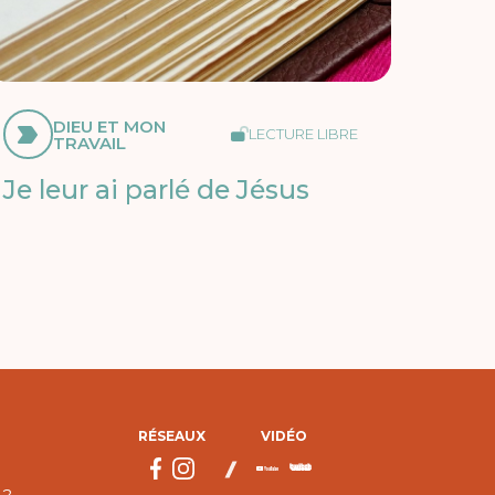
DIEU ET MON
LECTURE LIBRE
TRAVAIL
Je leur ai parlé de Jésus
RÉSEAUX
VIDÉO