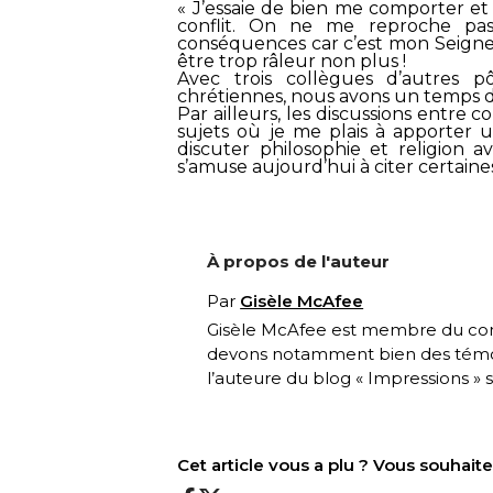
« J’essaie de bien me comporter et 
conflit. On ne me reproche pas
conséquences car c’est mon Seigneur
être trop râleur non plus !
Avec trois collègues d’autres pô
chrétiennes, nous avons un temps d’
Par ailleurs, les discussions entre 
sujets où je me plais à apporter 
discuter philosophie et religion a
s’amuse aujourd’hui à citer certaine
À propos de l'auteur
Par
Gisèle McAfee
Gisèle McAfee est membre du comi
devons notamment bien des témoig
l’auteure du blog « Impressions » su
Cet article vous a plu ? Vous souhai