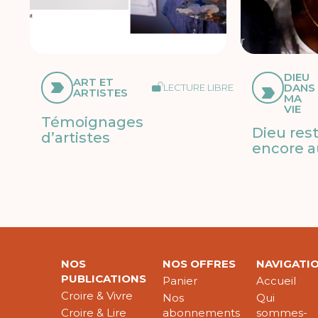
DIEU
ART ET
DANS
LECTURE LIBRE
ARTISTES
MA
VIE
Témoignages
Dieu res
d’artistes
encore a
NOS
NOS OFFRES
NAVIGATI
PUBLICATIONS
Panier
Accueil
Croire & Vivre
Nos
Qui
Croire & Lire
abonnements
sommes-