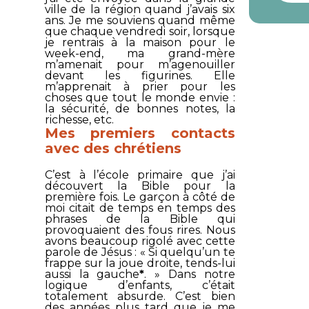
ville de la région quand j’avais six
ans. Je me souviens quand même
que chaque vendredi soir, lorsque
je rentrais à la maison pour le
week-end, ma grand-mère
m’amenait pour m’agenouiller
devant les figurines. Elle
m’apprenait à prier pour les
choses que tout le monde envie :
la sécurité, de bonnes notes, la
richesse, etc.
Mes premiers contacts
avec des chrétiens
C’est à l’école primaire que j’ai
découvert la Bible pour la
première fois. Le garçon à côté de
moi citait de temps en temps des
phrases de la Bible qui
provoquaient des fous rires. Nous
avons beaucoup rigolé avec cette
parole de Jésus : «
Si quelqu’un te
frappe sur la joue droite, tends-lui
aussi la gauche
*
. » Dans notre
logique d’enfants, c’était
totalement absurde. C’est bien
des années plus tard que je me