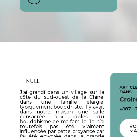
NULL
ARTICLE
DANS
J’ai grandi dans un village sur la
côte du sud-ouest de la Chine,
Croir
dans une famille élargie,
typiquement bouddhiste. Il y avait
#187 -
dans notre maison une salle
consacrée aux idoles du
bouddhisme de ma famille. Je n’ai
VO
toutefois pas été vraiment
MA
influencée par cette croyance car
j’ai été envoyée dans la grande