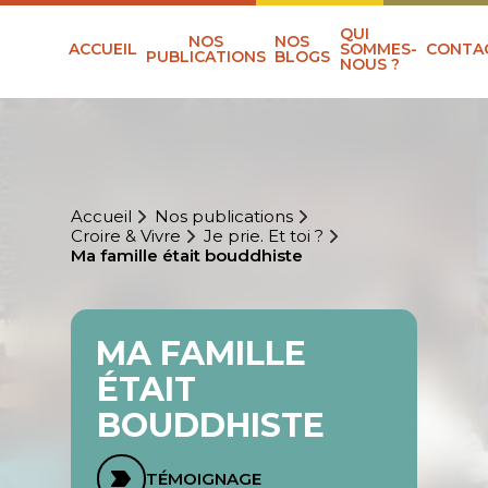
QUI
NOS
NOS
ACCUEIL
SOMMES-
CONTA
PUBLICATIONS
BLOGS
NOUS ?
Accueil
Nos publications
Croire & Vivre
Je prie. Et toi ?
Ma famille était bouddhiste
MA FAMILLE
ÉTAIT
BOUDDHISTE
TÉMOIGNAGE