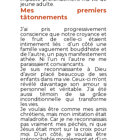
jeune adulte.
Mes premiers
tâtonnements
J’ai pris progressivement
conscience que notre croyance et
le fruit de celle-ci étaient
intimement liés : d’un côté une
famille vaguement bouddhiste et
de l’autre, un pays manifestement
athée. Ni l’un ni l’autre ne me
paraissaient convaincants.
Je suis reconnaissante à Dieu
d’avoir placé beaucoup de ses
enfants dans ma vie. Ceux-ci m’ont
révélé davantage son amour si
personnel et véritable. J’ai été
aussi témoin de sa grâce
inconditionnelle qui transforme
les vies.
Je voulais être comme mes amis
chrétiens, mais mon imitation était
maladroite. Car je ne reconnaissais
pas vraiment mes péchés, ni que
Jésus était mort sur la croix pour
moi. D’un côté, je voulais être
irréprochable moralement et d’un