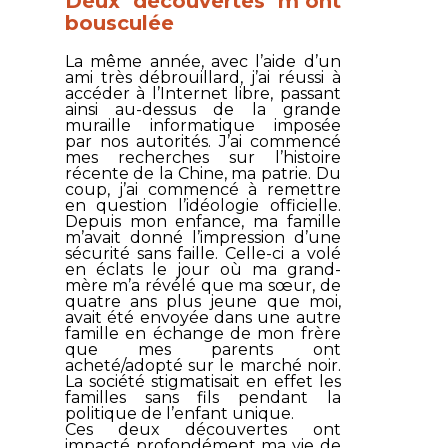
Deux découvertes m’ont
bousculée
La même année, avec l’aide d’un
ami très débrouillard, j’ai réussi à
accéder à l’Internet libre, passant
ainsi au-dessus de la grande
muraille informatique imposée
par nos autorités. J’ai commencé
mes recherches sur l’histoire
récente de la Chine, ma patrie. Du
coup, j’ai commencé à remettre
en question l’idéologie officielle.
Depuis mon enfance, ma famille
m’avait donné l’impression d’une
sécurité sans faille. Celle-ci a volé
en éclats le jour où ma grand-
mère m’a révélé que ma sœur, de
quatre ans plus jeune que moi,
avait été envoyée dans une autre
famille en échange de mon frère
que mes parents ont
acheté/adopté sur le marché noir.
La société stigmatisait en effet les
familles sans fils pendant la
politique de l’enfant unique.
Ces deux découvertes ont
impacté profondément ma vie de