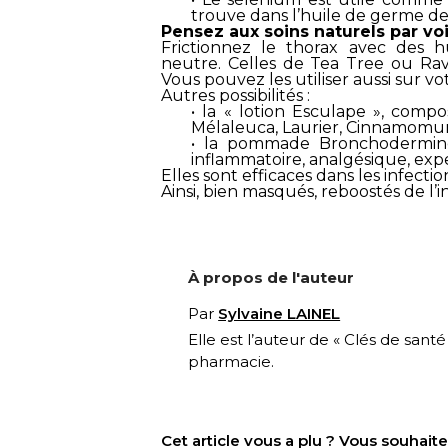
trouve dans l’huile de germe de
Pensez aux soins naturels par vo
Frictionnez le thorax avec des hu
neutre. Celles de Tea Tree ou Ravi
Vous pouvez les utiliser aussi sur 
Autres possibilités :
• la « lotion Esculape », compo
Mélaleuca, Laurier, Cinnamomu
• la pommade Bronchodermine,
inflammatoire, analgésique, exp
Elles sont efficaces dans les infectio
Ainsi, bien masqués, reboostés de l’i
À propos de l'auteur
Par
Sylvaine LAINEL
Elle est l’auteur de « Clés de santé
pharmacie.
Cet article vous a plu ? Vous souhai