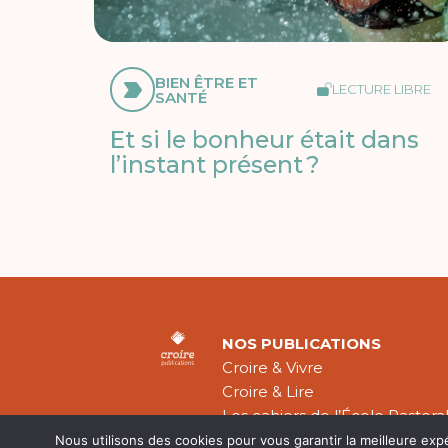
BIEN ÊTRE ET
LECTURE LIBRE
SANTÉ
Et si le bonheur était dans
l’instant présent ?
NOS PUBLICATIONS
Croire & Vivre
Croire & Lire
Les cahiers de l’École Pastora
Théologie Évangélique
Nous utilisons des cookies pour vous garantir la meilleure exp