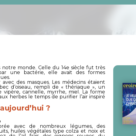
 notre monde. Celle du 14e siècle fut très
ar une bactérie, elle avait des formes
ques.
r avec des masques. Les médecins étaient
c d’oiseau, rempli de « thériaque », un
vipère, cannelle, myrrhe, miel. La forme
ux herbes le temps de purifier l’air inspiré
aujourd’hui ?
e
librée avec de nombreux légumes, des
uits, huiles végétales type colza et noix et
 de l’ail frais, des oignons rouges, du