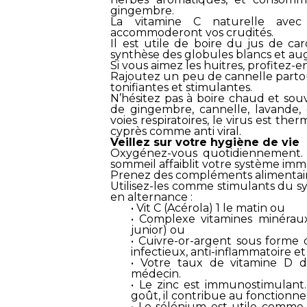
gingembre.
La vitamine C naturelle avec 
accommoderont vos crudités.
Il est utile de boire du jus de caro
synthèse des globules blancs et aug
Si vous aimez les huitres, profitez-en
Rajoutez un peu de cannelle partou
tonifiantes et stimulantes.
N’hésitez pas à boire chaud et sou
de gingembre, cannelle, lavande,
voies respiratoires, le virus est the
cyprès comme anti viral.
Veillez sur votre hygiène de vie
Oxygénez-vous quotidiennement. 
sommeil affaiblit votre système immun
Prenez des compléments alimentai
Utilisez-les comme stimulants du 
en alternance :
• Vit C (Acérola) 1 le matin ou
• Complexe vitamines minérau
junior) ou
• Cuivre-or-argent sous forme 
infectieux, anti-inflammatoire et
• Votre taux de vitamine D d
médecin.
• Le zinc est immunostimulant
goût, il contribue au fonction
• Le sélénium est utile comme a