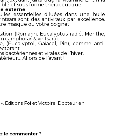
 blé et sous forme thérapeutique.
ie externe
iles essentielles diluées dans une huile
ntsara sont des antiviraux par excellence.
votre masque ou votre poignet.
sition (Romarin, Eucalyptus radié, Menthe,
m camphora/Ravintsara).
 (Eucalyptol, Gaïacol, Pin), comme anti-
ectorant.
ns bactériennes et virales de l’hiver.
ntérieur… Allons de l’avant !
 », Éditions Foi et Victoire. Docteur en
tez le commenter ?