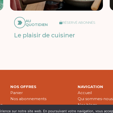
AU
RÉSERVÉ ABONNÉS
QUOTIDIEN
Le plaisir de cuisiner
NOS OFFRES
NAVIGATION
Panier
Accueil
Nos abonnements
Qui sommes-nous
le
Nos blogs
Nos publications
érience sur notre site web. En poursuivant votre navigation, vous accep