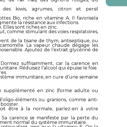
des kiwis, agrumes, citron et persil
ttes Bio, riche en vitamine A. Il favorisela
mente la résistance aux infections.
. Elles sont riches en zinc.
t, comme stimulant des voies respiratoires,
vent de la tisane de thym, antiseptique, ou
 camomille. La vapeur chaude dégage les
rmosensible. Ajoutez de l’extrait glycériné de
Dormez suffisamment, car la carence en
itaire. Réduisez l’alcool qui épuise le foie.
res
système immunitaire, en cure d’une semaine
x supplémenté en zinc (forme adulte ou
d’oligo-éléments ou granions, comme anti-
 booster.
oit être à la normale, parlez-en à votre
. Sa carence se manifeste par la perte du
nement normal du système immunitaire.
ntioxydant, ainsi que la vitamine E. On la