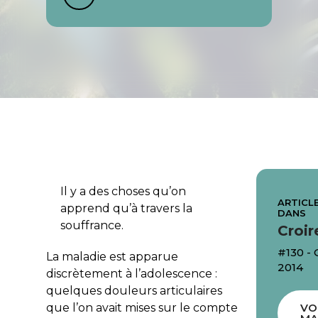
Il y a des choses qu’on
ARTICLE
apprend qu’à travers la
DANS
souffrance.
Croir
#130 -
La maladie est apparue
2014
discrètement à l’adolescence :
quelques douleurs articulaires
que l’on avait mises sur le compte
VO