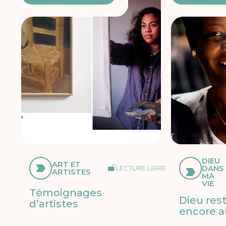
DIEU
ART ET
DANS
LECTURE LIBRE
ARTISTES
MA
VIE
Témoignages
Dieu res
d’artistes
encore a