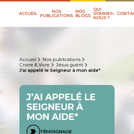
QUI
NOS
NOS
ACCUEIL
SOMMES-
CONTA
PUBLICATIONS
BLOGS
NOUS ?
Accueil
Nos publications
Croire & Vivre
Jésus guérit
J’ai appelé le Seigneur à mon aide*
J’AI APPELÉ LE
SEIGNEUR À
MON AIDE*
TÉMOIGNAGE