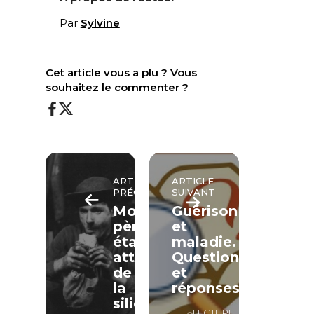
Par
Sylvine
Cet article vous a plu ? Vous
souhaitez le commenter ?
ARTICLE
ARTICLE
PRÉCÉDENT
SUIVANT
Mon
Guérison
père
et
était
maladie.
atteint
Questions
de
et
la
réponses
silicose
LECTURE