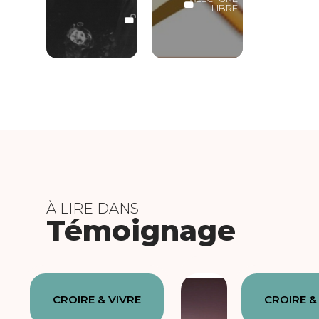
LIBRE
LECTURE
LIBRE
À LIRE DANS
Témoignage
CROIRE & VIVRE
CROIRE &