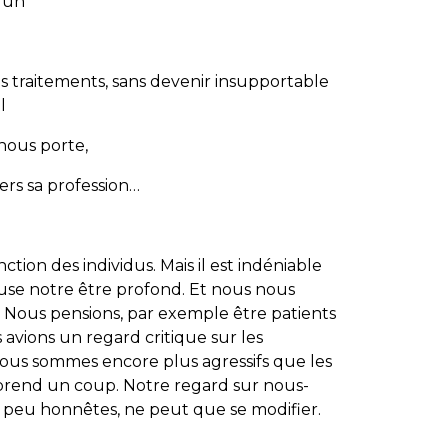
u’un
s traitements, sans devenir insupportable
al
 nous porte,
vers sa profession…
ction des individus. Mais il est indéniable
use notre être profond. Et nous nous
 Nous pensions, par exemple être patients
us avions un regard critique sur les
nous sommes encore plus agressifs que les
 prend un coup. Notre regard sur nous-
 peu honnêtes, ne peut que se modifier.