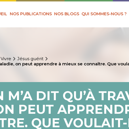
EIL
NOS PUBLICATIONS
NOS BLOGS
QUI SOMMES-NOUS ?
 Vivre
Jésus guérit
ladie, on peut apprendre à mieux se connaître. Que voulait
 M’A DIT QU’À TR
ON PEUT APPRENDR
RE. QUE VOULAIT-I