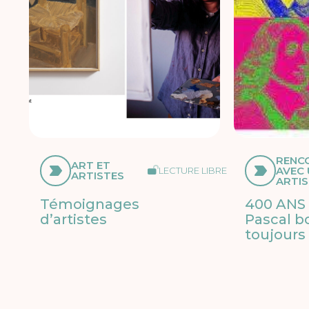
RENC
ART ET
AVEC
LECTURE LIBRE
ARTISTES
ARTI
Témoignages
400 ANS 
d’artistes
Pascal b
toujours