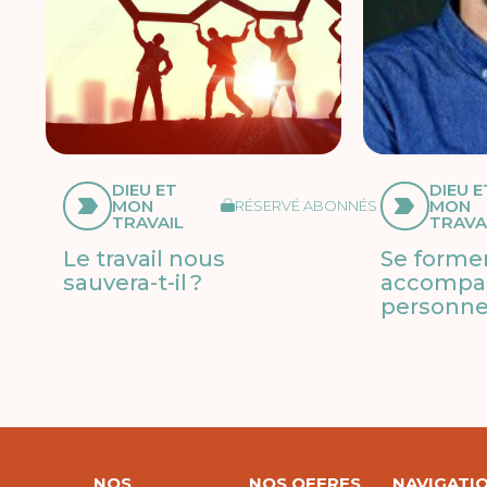
DIEU ET
DIEU E
MON
MON
RÉSERVÉ ABONNÉS
TRAVAIL
TRAVA
Le travail nous
Se forme
sauvera-t-il ?
accompa
personn
NOS
NOS OFFRES
NAVIGATI