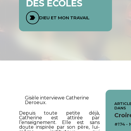
DES ÉCOLES
DIEU ET MON TRAVAIL
Gisèle interviewe Catherine
Deroeux.
ARTICLE
DANS
Depuis toute petite déjà,
Croir
Catherine est attirée par
l’enseignement. Elle est sans
#174 -
doute inspirée par son père, lui-