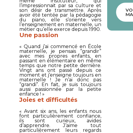
même instituteur, qui
l’impressionnait par sa culture et
VO
son désir de transmettre. Après
MA
avoir été tentée par la pédagogie
du piano, elle s’oriente vers
l’enseignement en maternelle, un
métier qu’elle exerce depuis 1990.
Une passion
« Quand j’ai commencé en École
maternelle, je pensais “grandir”
avec mes propres enfants, en
passant en élémentaire en même
temps que notre petite dernière.
Vingt ans ont passé depuis ce
moment et j’enseigne toujours en
maternelle ! Je n’ai donc pas
“grandi”. En fait, je suis toujours
aussi passionnée par la petite
enfance ! »
Joies et difficultés
« Avant six ans, les enfants nous
font particulièrement confiance,
ils sont curieux, avides
d’apprendre. J’aime tout
particulièrement leurs regards