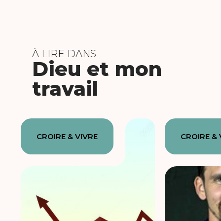
À LIRE DANS
Dieu et mon
travail
CROIRE & VIVRE
CROIRE & 