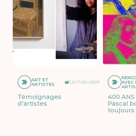
RENC
ART ET
AVEC
LECTURE LIBRE
ARTISTES
ARTI
Témoignages
400 ANS 
d’artistes
Pascal b
toujours