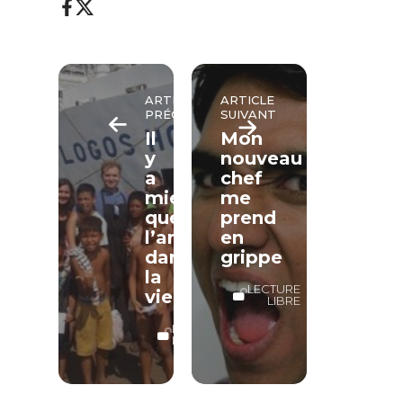
ARTICLE
ARTICLE
PRÉCÉDENT
SUIVANT
Il
Mon
y
nouveau
a
chef
mieux
me
que
prend
l’argent
en
dans
grippe
la
LECTURE
vie
LIBRE
LECTURE
LIBRE