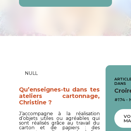
NULL
ARTICLE
DANS
Qu’enseignes-tu dans tes
Croir
ateliers cartonnage,
#174 -
Christine ?
J’accompagne à la réalisation
VO
d’objets utiles ou agréables qui
MA
sont réalisés grâce au travail du
carton et de papiers : des