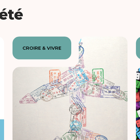
iété
CROIRE & VIVRE