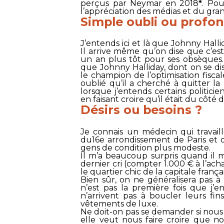
perçus par Neymar en 2018
*
. Po
l’appréciation des médias et du gra
Simple oubli ou profon
J’entends ici et là que Johnny Halli
Il arrive même qu’on dise que c’es
un an plus tôt pour ses obsèques. S
que Johnny Halliday, dont on se di
le champion de l’optimisation fisca
oublié qu’il a cherché à quitter l
lorsque j’entends certains politic
en faisant croire qu’il était du côté de
Désirs ou besoins ?
Je connais un médecin qui travaill
du16e arrondissement de Paris et d
gens de condition plus modeste.
Il m’a beaucoup surpris quand il m
dernier cri (compter 1.000 € à l’ac
le quartier chic de la capitale franç
Bien sûr, on ne généralisera pas à
n’est pas la première fois que j’
n’arrivent pas à boucler leurs fin
vêtements de luxe.
Ne doit-on pas se demander si nous
elle veut nous faire croire que no