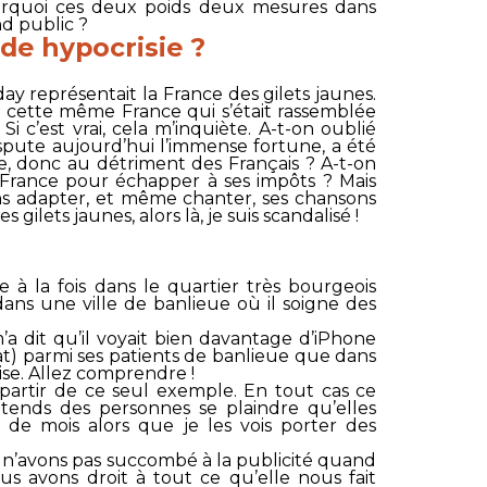
urquoi ces deux poids deux mesures dans
nd public ?
de hypocrisie ?
day représentait la France des gilets jaunes.
t cette même France qui s’était rassemblée
i c’est vrai, cela m’inquiète. A-t-on oublié
spute aujourd’hui l’immense fortune, a été
le, donc au détriment des Français ? A-t-on
a France pour échapper à ses impôts ? Mais
iens adapter, et même chanter, ses chansons
s gilets jaunes, alors là, je suis scandalisé !
e à la fois dans le quartier très bourgeois
ans une ville de banlieue où il soigne des
’a dit qu’il voyait bien davantage d’iPhone
hat) parmi ses patients de banlieue que dans
aise. Allez comprendre !
 partir de ce seul exemple. En tout cas ce
entends des personnes se plaindre qu’elles
s de mois alors que je les vois porter des
 n’avons pas succombé à la publicité quand
us avons droit à tout ce qu’elle nous fait