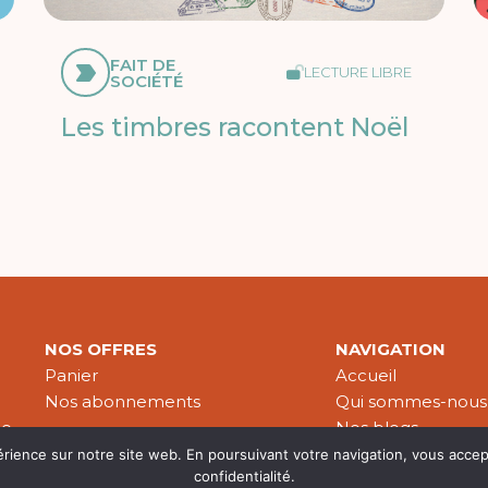
FAIT DE
LECTURE LIBRE
SOCIÉTÉ
Les timbres racontent Noël
NOS OFFRES
NAVIGATION
Panier
Accueil
Nos abonnements
Qui sommes-nous
le
Nos blogs
Nos publications
érience sur notre site web. En poursuivant votre navigation, vous accep
confidentialité.
Partenaires