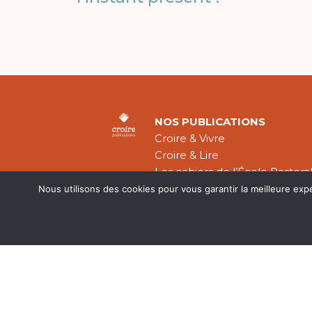
NOS PUBLICATIONS
Croire & Vivre
Croire & Lire
Les cahiers de l’École Pastora
Théologie Évangélique
Nous utilisons des cookies pour vous garantir la meilleure exp
Mentions légal
CGV
Plan du site