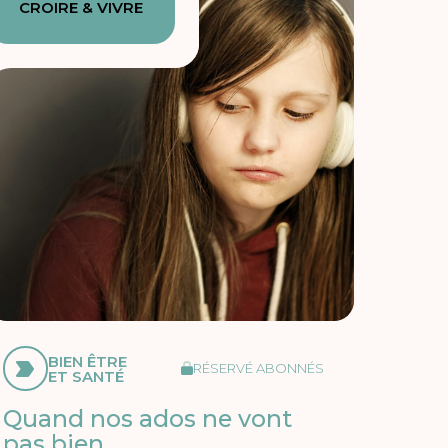
CROIRE & VIVRE
BIEN ÊTRE
RÉSERVÉ ABONNÉS
ET SANTÉ
Quand nos ados ne vont
pas bien