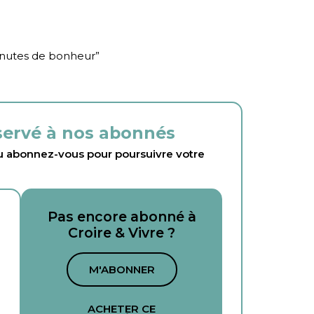
inutes de bonheur
”
éservé à nos abonnés
abonnez-vous pour poursuivre votre
Pas encore abonné à
Croire & Vivre ?
M'ABONNER
ACHETER CE