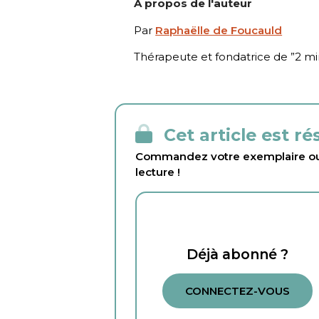
À propos de l'auteur
Par
Raphaëlle de Foucauld
Thérapeute et fondatrice de ”
2 m
Cet article est r
Commandez votre exemplaire ou 
lecture !
Déjà abonné ?
CONNECTEZ-VOUS