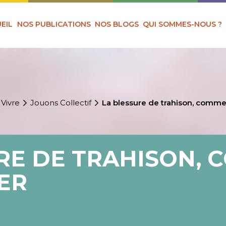
EIL
NOS PUBLICATIONS
NOS BLOGS
QUI SOMMES-NOUS ?
 Vivre
Jouons Collectif
La blessure de trahison, commen
RE DE TRAHISON,
RER