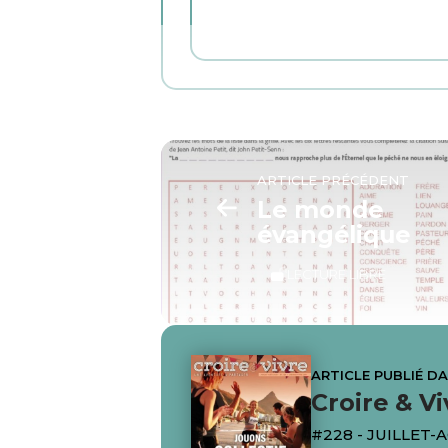
ARTICLE PRÉCÉDENT
Le monde
évangélique
LECTURE LIBRE
ARTICLE PUBLIÉ D
Croire & Vi
#228 - JUILLET-