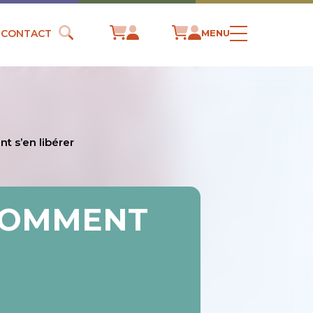
CONTACT
MENU
t s’en libérer
 COMMENT