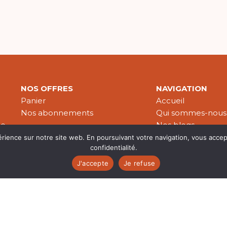
NOS OFFRES
NAVIGATION
Panier
Accueil
Nos abonnements
Qui sommes-nous
le
Nos blogs
Nos publications
érience sur notre site web. En poursuivant votre navigation, vous accep
confidentialité.
Partenaires
J'accepte
Je refuse
es & données personnelles
© 2026 Croire-Publications. Tous 