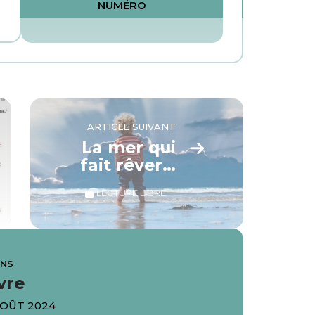
NUMÉRO
ARTICLE SUIVANT
La mer qui
fait rêver…
LECTURE LIBRE
ANS
vre
AOÛT 2024