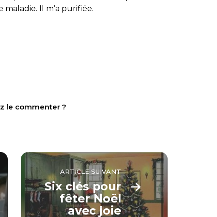
 maladie. Il m’a purifiée.
tez le commenter ?
ARTICLE SUIVANT
Six clés pour
fêter Noël
avec joie